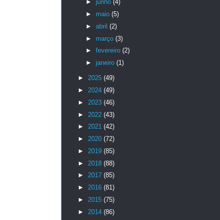
►
junho
(4)
►
maio
(5)
►
abril
(2)
►
março
(3)
►
fevereiro
(2)
►
janeiro
(1)
►
2025
(49)
►
2024
(49)
►
2023
(46)
►
2022
(43)
►
2021
(42)
►
2020
(72)
►
2019
(85)
►
2018
(88)
►
2017
(85)
►
2016
(81)
►
2015
(75)
►
2014
(86)