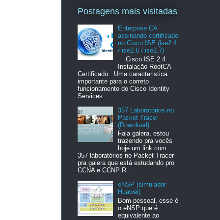
Postagens mais visitadas
Enterprise CA
assinando certificado
no Cisco ISE (ise2.4
/ ise2.6 / ise2.7)
Cisco ISE 2.4
Instalação RootCA
Certificado Uma caracteristica
importante para o correto
funcionamento do Cisco Identity
Services ...
357 Laboratórios no
Packet Tracer
(Download)
Fala galera, estou
trazendo pra vocês
hoje um link com
357 laboratórios no Packet Tracer
pra galera que está estudando pro
CCNA e CCNP R...
eNSP (simulador
Huawei)
Bom pessoal, esse é
o eNSP que é
equivalente ao