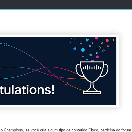
 Champions, se você cria algum tipo de conteúdo Cisco, participa do forum