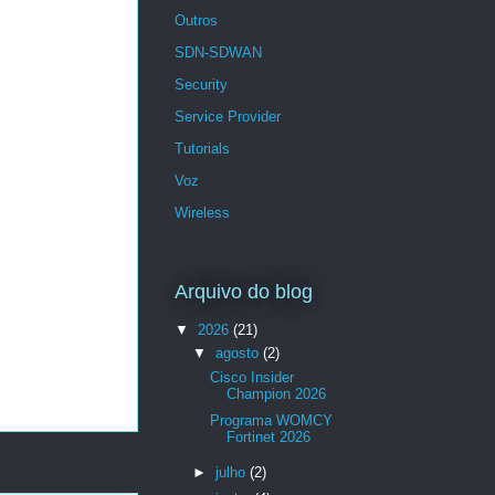
Outros
SDN-SDWAN
Security
Service Provider
Tutorials
Voz
Wireless
Arquivo do blog
▼
2026
(21)
▼
agosto
(2)
Cisco Insider
Champion 2026
Programa WOMCY
Fortinet 2026
►
julho
(2)