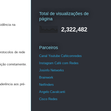
Total de visualizações de
página
idência na
2,322,482
Parceiros
otocolos de rede
Canal Youtube Cafécomredes
Instagram Café com Redes
ição corretamente.
Josinfo Networks
Brainwork
aderência aos pré-
Netfinders
Angelo Cavalcanti
Cisco Redes