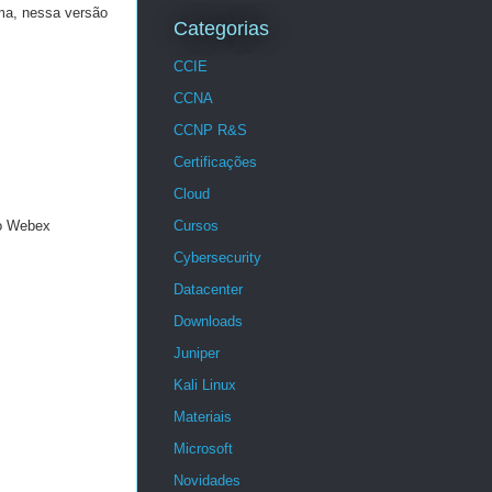
ama, nessa versão
Categorias
CCIE
CCNA
CCNP R&S
Certificações
Cloud
Cursos
do Webex
Cybersecurity
Datacenter
Downloads
Juniper
Kali Linux
Materiais
Microsoft
Novidades