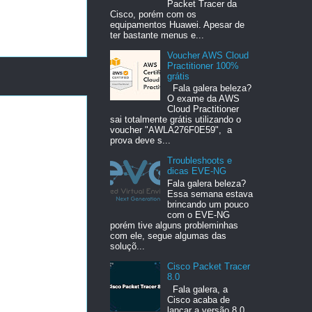
Packet Tracer da
Cisco, porém com os
equipamentos Huawei. Apesar de
ter bastante menus e...
Voucher AWS Cloud
Practitioner 100%
grátis
Fala galera beleza?
O exame da AWS
Cloud Practitioner
sai totalmente grátis utilizando o
voucher "AWLA276F0E59", a
prova deve s...
Troubleshoots e
dicas EVE-NG
Fala galera beleza?
Essa semana estava
brincando um pouco
com o EVE-NG
porém tive alguns probleminhas
com ele, segue algumas das
soluçõ...
Cisco Packet Tracer
8.0
Fala galera, a
Cisco acaba de
lançar a versão 8.0