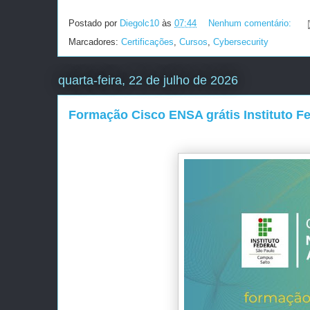
Postado por
Diegolc10
às
07:44
Nenhum comentário:
Marcadores:
Certificações
,
Cursos
,
Cybersecurity
quarta-feira, 22 de julho de 2026
Formação Cisco ENSA grátis Instituto F