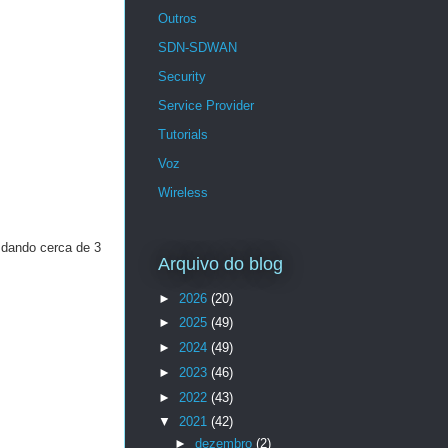
Outros
SDN-SDWAN
Security
Service Provider
Tutorials
Voz
Wireless
 dando cerca de 3
Arquivo do blog
►
2026
(20)
►
2025
(49)
►
2024
(49)
►
2023
(46)
►
2022
(43)
▼
2021
(42)
►
dezembro
(2)