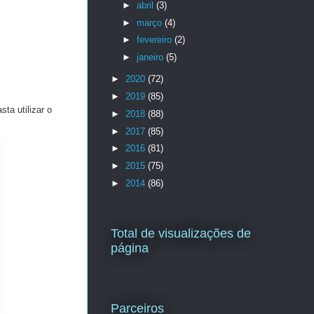
►
abril
(3)
►
março
(4)
►
fevereiro
(2)
►
janeiro
(5)
►
2020
(72)
►
2019
(85)
ta utilizar o
►
2018
(88)
►
2017
(85)
►
2016
(81)
►
2015
(75)
►
2014
(86)
Total de visualizações de
página
Parceiros