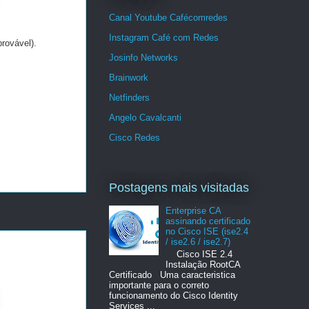
Canal Youtube Cafécomredes
Instagram Café com Redes
rovável).
Josinfo Networks
Brainwork
Netfinders
Angelo Cavalcanti
Cisco Redes
Postagens mais visitadas
Enterprise CA
assinando certificado
no Cisco ISE (ise2.4
/ ise2.6 / ise2.7)
Cisco ISE 2.4
Instalação RootCA
Certificado Uma caracteristica
importante para o correto
funcionamento do Cisco Identity
Services ...