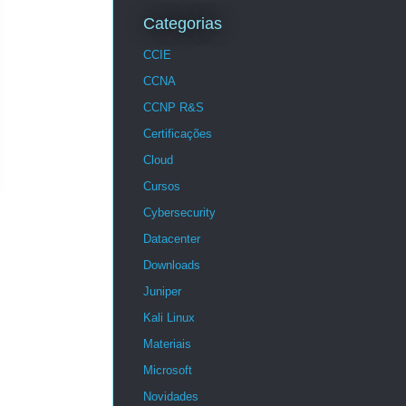
Categorias
CCIE
CCNA
CCNP R&S
Certificações
Cloud
Cursos
Cybersecurity
Datacenter
Downloads
Juniper
Kali Linux
Materiais
Microsoft
Novidades