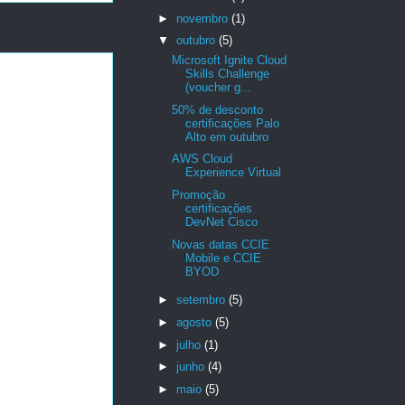
►
novembro
(1)
▼
outubro
(5)
Microsoft Ignite Cloud
Skills Challenge
(voucher g...
50% de desconto
certificações Palo
Alto em outubro
AWS Cloud
Experience Virtual
Promoção
certificações
DevNet Cisco
Novas datas CCIE
Mobile e CCIE
BYOD
►
setembro
(5)
►
agosto
(5)
►
julho
(1)
►
junho
(4)
►
maio
(5)