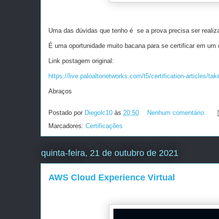
Uma das dúvidas que tenho é se a prova precisa ser reali
É uma oportunidade muito bacana para se certificar em um 
Link postagem original:
https://live.paloaltonetworks.com/t5/certification-articles/tak
Abraços
Postado por
Diegolc10
às
20:50
Nenhum comentário:
Marcadores:
Certificações
quinta-feira, 21 de outubro de 2021
AWS Cloud Experience Virtual