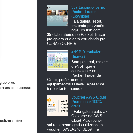
357 Laboratórios no
Packet Tracer
(Download)
Fala galera, estou
trazendo pra vocês
hoje um link com
357 laboratórios no Packet Tracer
pra galera que está estudando pro
CCNA e CCNP R...
eNSP (simulador
Huawei)
Bom pessoal, esse é
o eNSP que é
equivalente ao
Packet Tracer da
Cisco, porém com os
gião e os
equipamentos Huawei. Apesar de
s cases de sucesso
ter bastante menus e...
Voucher AWS Cloud
Practitioner 100%
grátis
Fala galera beleza?
O exame da AWS
Cloud Practitioner
ualizar sobre
sai totalmente grátis utilizando o
voucher "AWLA276F0E59", a