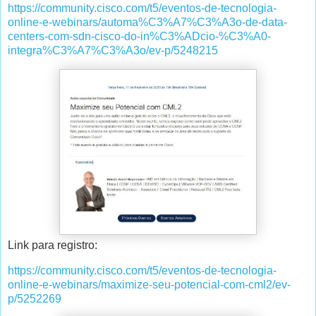
https://community.cisco.com/t5/eventos-de-tecnologia-
online-e-webinars/automa%C3%A7%C3%A3o-de-data-
centers-com-sdn-cisco-do-in%C3%ADcio-%C3%A0-
integra%C3%A7%C3%A3o/ev-p/5248215
Link para registro:
https://community.cisco.com/t5/eventos-de-tecnologia-
online-e-webinars/maximize-seu-potencial-com-cml2/ev-
p/5252269