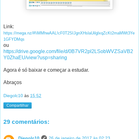
Link:
https://mega.nz/#!iMMhwAAL!cF0T2SIJgnXHslaUilglxqZcKt2maMWt3Ye
1GFYDMqs
ou
https://drive.google.com/file/d/0B7VR2pl2LSobWVZSaVB2
Y0ZhaEU/view?usp=sharing
Agora é só baixar e começar a estudar.
Abraços
Diegolc10
às
15:52
Compartilhar
29 comentários:
Diegolc10
26 de janeiro de 2017 às 02:23