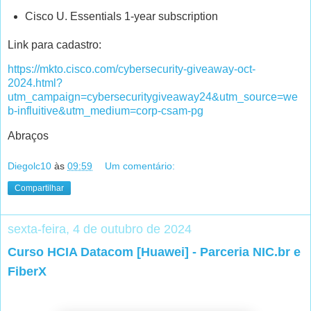
Cisco U. Essentials 1-year subscription
Link para cadastro:
https://mkto.cisco.com/cybersecurity-giveaway-oct-
2024.html?
utm_campaign=cybersecuritygiveaway24&utm_source=we
b-influitive&utm_medium=corp-csam-pg
Abraços
Diegolc10
às
09:59
Um comentário:
Compartilhar
sexta-feira, 4 de outubro de 2024
Curso HCIA Datacom [Huawei] - Parceria NIC.br e
FiberX