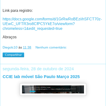
Link para registro:
https://docs.google.com/forms/d/1GrRwRoBEziihSFCT70z-
UEwC_UFTR3ro8CfPC5YkE7o/viewform?
chromeless=1&edit_requested=true
Abraços
Diegolc10
às
11:38
Nenhum comentário:
Compartilhar
segunda-feira, 28 de outubro de 2024
CCIE lab móvel São Paulo Março 2025