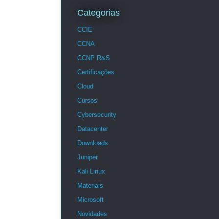
Categorias
CCIE
CCNA
CCNP R&S
Certificações
Cloud
Cursos
Cybersecurity
Datacenter
Downloads
Juniper
Kali Linux
Materiais
Microsoft
Novidades