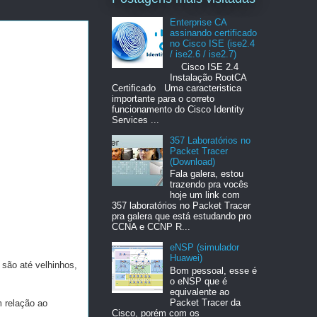
Enterprise CA
assinando certificado
no Cisco ISE (ise2.4
/ ise2.6 / ise2.7)
Cisco ISE 2.4
Instalação RootCA
Certificado Uma caracteristica
importante para o correto
funcionamento do Cisco Identity
Services ...
357 Laboratórios no
Packet Tracer
(Download)
Fala galera, estou
trazendo pra vocês
hoje um link com
357 laboratórios no Packet Tracer
pra galera que está estudando pro
CCNA e CCNP R...
eNSP (simulador
Huawei)
 são até velhinhos,
Bom pessoal, esse é
o eNSP que é
equivalente ao
Packet Tracer da
m relação ao
Cisco, porém com os