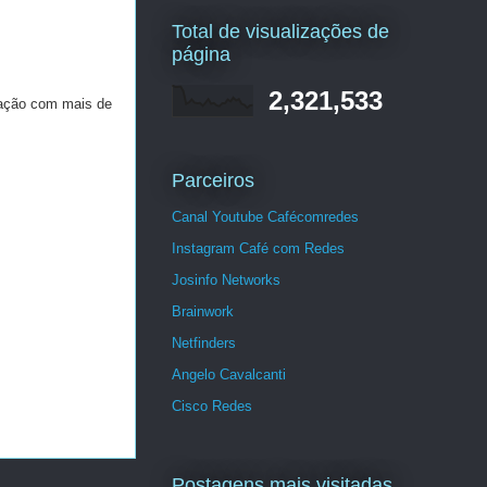
Total de visualizações de
página
2,321,533
mação com mais de
Parceiros
Canal Youtube Cafécomredes
Instagram Café com Redes
Josinfo Networks
Brainwork
Netfinders
Angelo Cavalcanti
Cisco Redes
Postagens mais visitadas