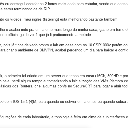
mês eu consegui acordar as 2 horas mais cedo para estudar, sendo que conse
 e estou terminando os de RIP.
to os vídeos, meu inglês (listening) está melhorando bastante também.
alho e acabei indo pra um cliente mais longe da minha casa, gasto em torno d
r o official guide vol 1 que já li praticamente a metade.
to, pois já tinha deixado pronto o lab em casa com os 10 CSR1000v porém c
ra criar o ambiente de DMVPN, acabei perdendo um dia para baixar e config
ook, o primeiro foi criado em um server que tenho em casa (16Gb, 300HD e p
nele, perdi algum tempo automatizando a inicialização das VMs (demora ce
 básicas dos Routers, criei algumas confs no SecureCRT para logar e abrir t
00 com IOS 15.1 (4)M, para quando eu estiver em clientes ou quando sobrar
figurações de cada laborátorio, a topologia é feita em cima de subinterfaces 