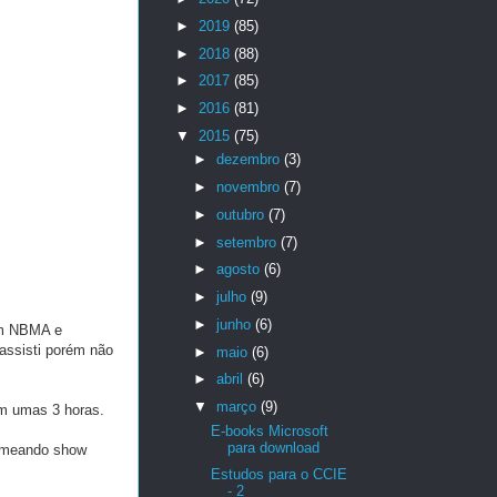
►
2019
(85)
►
2018
(88)
►
2017
(85)
►
2016
(81)
▼
2015
(75)
►
dezembro
(3)
►
novembro
(7)
►
outubro
(7)
►
setembro
(7)
►
agosto
(6)
►
julho
(9)
►
junho
(6)
om NBMA e
assisti porém não
►
maio
(6)
►
abril
(6)
▼
março
(9)
em umas 3 horas.
E-books Microsoft
para download
 comeando show
Estudos para o CCIE
- 2