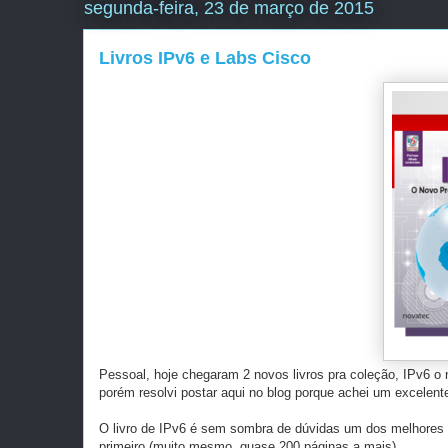
segunda-feira, 23 de março de 2015
Livros IPv6 e Labs Cisco
Pessoal, hoje chegaram 2 novos livros pra coleção, IPv6 o n
porém resolvi postar aqui no blog porque achei um excelent
O livro de IPv6 é sem sombra de dúvidas um dos melhores (s
primeiro (muito mesmo, quase 200 páginas a mais).