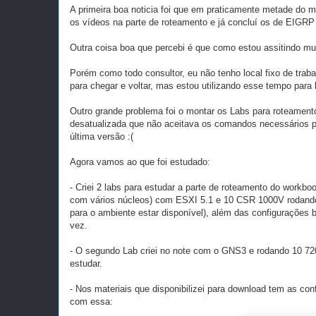
A primeira boa noticia foi que em praticamente metade do 
os vídeos na parte de roteamento e já concluí os de EIGRP
Outra coisa boa que percebi é que como estou assitindo mui
Porém como todo consultor, eu não tenho local fixo de trab
para chegar e voltar, mas estou utilizando esse tempo para le
Outro grande problema foi o montar os Labs para roteamen
desatualizada que não aceitava os comandos necessários pa
última versão :(
Agora vamos ao que foi estudado:
- Criei 2 labs para estudar a parte de roteamento do workb
com vários núcleos) com ESXI 5.1 e 10 CSR 1000V rodando 
para o ambiente estar disponível), além das configurações
vez.
- O segundo Lab criei no note com o GNS3 e rodando 10 72
estudar.
- Nos materiais que disponibilizei para download tem as con
com essa: