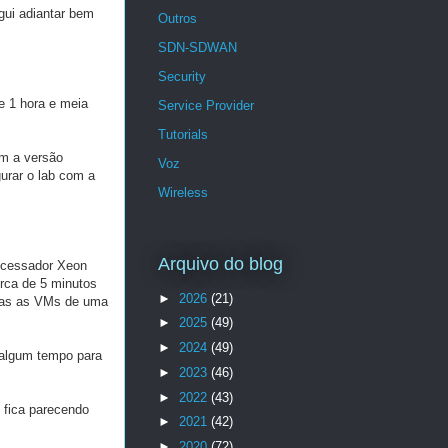
gui adiantar bem
Outros
SDN-SDWAN
Security
e 1 hora e meia
Service Provider
Tutorials
om a versão
Voz
urar o lab com a
Wireless
Arquivo do blog
rocessador Xeon
rca de 5 minutos
►
2026
(21)
odas as VMs de uma
►
2025
(49)
►
2024
(49)
 algum tempo para
►
2023
(46)
►
2022
(43)
e fica parecendo
►
2021
(42)
►
2020
(72)