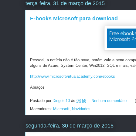
terça-feira, 31 de março de 2015
E-books Microsoft para download
Pessoal, a notícia não é tão nova, porém vale a pena compar
alguns de Azure, System Center, Win2012, SQL e mais, val
http://www.microsoftvirtualacademy.com/ebooks
Abraços
Postado por
Diegolc10
às
08:58
Nenhum comentário:
Marcadores:
Microsoft
,
Novidades
segunda-feira, 30 de março de 2015