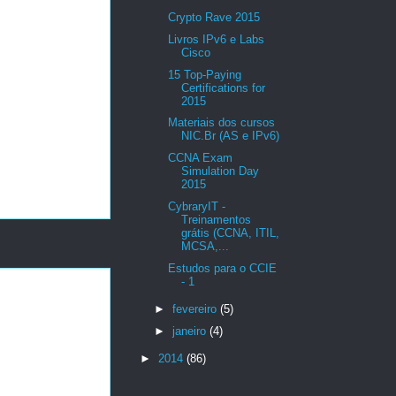
Crypto Rave 2015
Livros IPv6 e Labs
Cisco
15 Top-Paying
Certifications for
2015
Materiais dos cursos
NIC.Br (AS e IPv6)
CCNA Exam
Simulation Day
2015
CybraryIT -
Treinamentos
grátis (CCNA, ITIL,
MCSA,...
Estudos para o CCIE
- 1
►
fevereiro
(5)
►
janeiro
(4)
►
2014
(86)