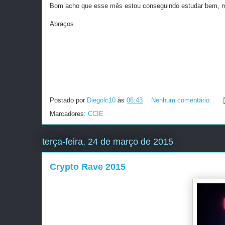
Bom acho que esse mês estou conseguindo estudar bem, 
Abraços
Postado por
Diegolc10
às
06:43
Nenhum comentário:
Marcadores:
CCIE
terça-feira, 24 de março de 2015
Crypto Rave 2015