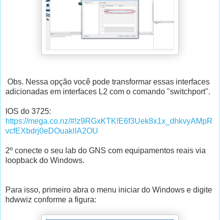
Obs. Nessa opção você pode transformar essas interfaces
adicionadas em interfaces L2 com o comando "switchport".
IOS do 3725:
https://mega.co.nz/#!z9RGxKTK!E6f3Uek8x1x_dhkvyAMpR
vcfEXbdrj0eDOuaklIA2OU
2º conecte o seu lab do GNS com equipamentos reais via
loopback do Windows.
Para isso, primeiro abra o menu iniciar do Windows e digite
hdwwiz conforme a figura: