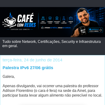
Tudo sobre Network, Certificações, Security e Infraestrutura
em geral.
terça-feira, 24 de junho de 2014
Palestra IPv6 27/06 grátis
Galera,
Apenas divulgando, vai ocorrer uma palestra do professor
Adilson Florentino (o cara é fera) na sede da Ainet, para
participar basta levar algum alimento não perecível no local.