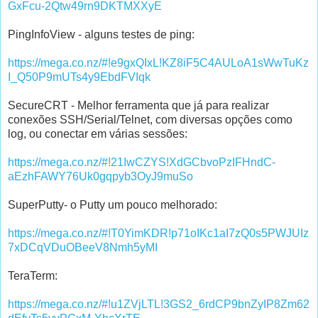
GxFcu-2Qtw49rn9DKTMXXyE
PingInfoView - alguns testes de ping:
https://mega.co.nz/#!e9gxQIxL!KZ8iF5C4AULoA1sWwTuKz
I_Q50P9mUTs4y9EbdFVIqk
SecureCRT - Melhor ferramenta que já para realizar
conexões SSH/Serial/Telnet, com diversas opções como
log, ou conectar em várias sessões:
https://mega.co.nz/#!21IwCZYS!XdGCbvoPzIFHndC-
aEzhFAWY76Uk0gqpyb3OyJ9muSo
SuperPutty- o Putty um pouco melhorado:
https://mega.co.nz/#!T0YimKDR!p71oIKc1aI7zQ0s5PWJUIz
7xDCqVDuOBeeV8Nmh5yMI
TeraTerm:
https://mega.co.nz/#!u1ZVjLTL!3GS2_6rdCP9bnZyIP8Zm62