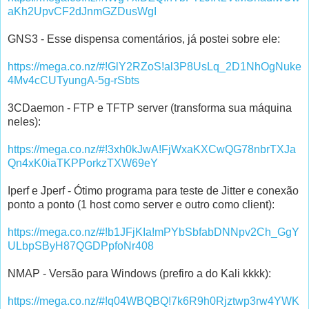
aKh2UpvCF2dJnmGZDusWgI
GNS3 - Esse dispensa comentários, já postei sobre ele:
https://mega.co.nz/#!GlY2RZoS!al3P8UsLq_2D1NhOgNuke
4Mv4cCUTyungA-5g-rSbts
3CDaemon - FTP e TFTP server (transforma sua máquina
neles):
https://mega.co.nz/#!3xh0kJwA!FjWxaKXCwQG78nbrTXJa
Qn4xK0iaTKPPorkzTXW69eY
Iperf e Jperf - Ótimo programa para teste de Jitter e conexão
ponto a ponto (1 host como server e outro como client):
https://mega.co.nz/#!b1JFjKIa!mPYbSbfabDNNpv2Ch_GgY
ULbpSByH87QGDPpfoNr408
NMAP - Versão para Windows (prefiro a do Kali kkkk):
https://mega.co.nz/#!q04WBQBQ!7k6R9h0Rjztwp3rw4YWK