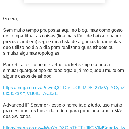
Galera,
Sem muito tempo pra postar aqui no blog, mas como gosto
de compartilhar as coisas (fica mais fácil de baixar quando
preciso também) segue uma lista de algumas ferramentas
que utilizo no dia-a-dia para realizar alguns tshoots ou
simular algumas topologias.
Packet tracer - o bom e velho packet sempre ajuda a
simular qualquer tipo de topologia e já me ajudou muito em
alguns casos de tshoot:
https://mega.co.nz/#!rlwmQCrD!e_aO9IMD8fj27MVpIYCynZ
uk5f5kaXYjVB0hJ_ACk2E
Advanced IP Scanner - esse o nome já diz tudo, uso muito
pra descobrir os hosts da rede e para popular a tabela MAC
dos Switches:
https://mega.co.nz/#!WgYxlDZQ!hTbFTzJIK2VtMSnadIwUw