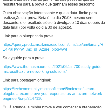
registrarem para a prova que ganham esses desconto.
Outra observação interessante é que a data limite para
realização da prova Beta é no dia 20/08 mesmo sem
desconto, e o resultado só será divulgado 10 dias depois da
data final (por volta do dia 30 de agosto).
Link para o blueprint da prova:
https://query.prod.cms.rt.microsoft.com/cms/api/am/binary/R
E4PaHw?WT.mc_id=Azure_blog-wwl
Studyguide para a prova:
https://www.thomasmaurer.ch/2021/06/az-700-study-guide-
microsoft-azure-networking-solutions/
Link para postagem original:
https://techcommunity.microsoft.com/t5/microsoft-learn-
blog/beta-exam-prove-your-expertise-as-an-azure-network-
engineer/ba-p/2147116
Eu já agendei a minha prova e vou começar a preparação