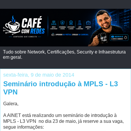
Tudo sobre Network, Certificações, Security e Infraestrutura
em geral.
sexta-feira, 9 de maio de 2014
Seminário introdução à MPLS - L3
VPN
Galera,
A AINET está realizando um seminário de introdução à
MPLS - L3 VPN no dia 23 de maio, já reserve a sua vaga,
segue informações: