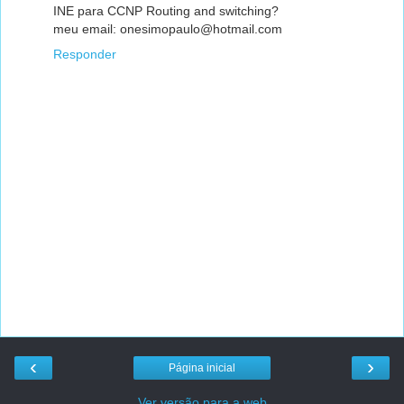
INE para CCNP Routing and switching?
meu email: onesimopaulo@hotmail.com
Responder
‹
›
Página inicial
Ver versão para a web