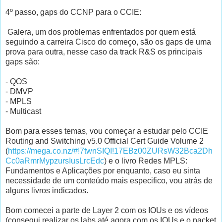
4º passo, gaps do CCNP para o CCIE:
Galera, um dos problemas enfrentados por quem está
seguindo a carreira Cisco do começo, são os gaps de uma
prova para outra, nesse caso da track R&S os principais
gaps são:
- QOS
- DMVP
- MPLS
- Multicast
Bom para esses temas, vou começar a estudar pelo CCIE
Routing and Switching v5.0 Official Cert Guide Volume 2
(
https://mega.co.nz/#!7twnSIQI!17EBz00ZURsW32Bca2Dh
Cc0aRmrMypzursIusLrcEdc
) e o livro Redes MPLS:
Fundamentos e Aplicações por enquanto, caso eu sinta
necessidade de um conteúdo mais especifico, vou atrás de
alguns livros indicados.
Bom comecei a parte de Layer 2 com os IOUs e os vídeos
(consegui realizar os labs até agora com os IOUs e o packet