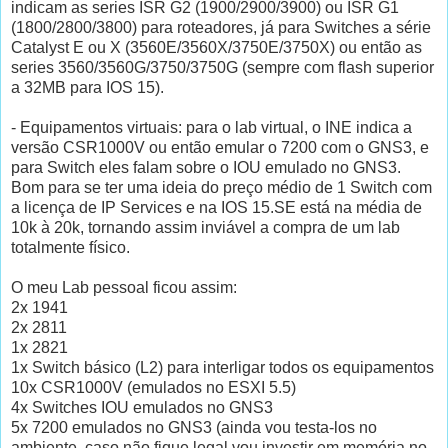
indicam as series ISR G2 (1900/2900/3900) ou ISR G1
(1800/2800/3800) para roteadores, já para Switches a série
Catalyst E ou X (3560E/3560X/3750E/3750X) ou então as
series 3560/3560G/3750/3750G (sempre com flash superior
a 32MB para IOS 15).
- Equipamentos virtuais: para o lab virtual, o INE indica a
versão CSR1000V ou então emular o 7200 com o GNS3, e
para Switch eles falam sobre o IOU emulado no GNS3.
Bom para se ter uma ideia do preço médio de 1 Switch com
a licença de IP Services e na IOS 15.SE está na média de
10k à 20k, tornando assim inviável a compra de um lab
totalmente físico.
O meu Lab pessoal ficou assim:
2x 1941
2x 2811
1x 2821
1x Switch básico (L2) para interligar todos os equipamentos
10x CSR1000V (emulados no ESXI 5.5)
4x Switches IOU emulados no GNS3
5x 7200 emulados no GNS3 (ainda vou testa-los no
ambiente, caso não fique legal vou investir em memória no