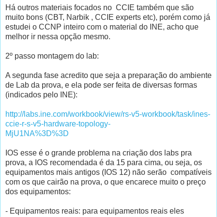
Há outros materiais focados no CCIE também que são
muito bons (CBT, Narbik , CCIE experts etc), porém como já
estudei o CCNP inteiro com o material do INE, acho que
melhor ir nessa opção mesmo.
2º passo montagem do lab:
A segunda fase acredito que seja a preparação do ambiente
de Lab da prova, e ela pode ser feita de diversas formas
(indicados pelo INE):
http://labs.ine.com/workbook/view/rs-v5-workbook/task/ines-
ccie-r-s-v5-hardware-topology-
MjU1NA%3D%3D
IOS esse é o grande problema na criação dos labs pra
prova, a IOS recomendada é da 15 para cima, ou seja, os
equipamentos mais antigos (IOS 12) não serão compatíveis
com os que cairão na prova, o que encarece muito o preço
dos equipamentos:
- Equipamentos reais: para equipamentos reais eles