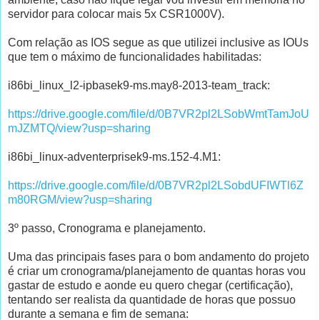
servidor para colocar mais 5x CSR1000V).
Com relação as IOS segue as que utilizei inclusive as IOUs
que tem o máximo de funcionalidades habilitadas:
i86bi_linux_l2-ipbasek9-ms.may8-2013-team_track:
https://drive.google.com/file/d/0B7VR2pl2LSobWmtTamJoU
mJZMTQ/view?usp=sharing
i86bi_linux-adventerprisek9-ms.152-4.M1:
https://drive.google.com/file/d/0B7VR2pl2LSobdUFIWTl6Z
m80RGM/view?usp=sharing
3º passo, Cronograma e planejamento.
Uma das principais fases para o bom andamento do projeto
é criar um cronograma/planejamento de quantas horas vou
gastar de estudo e aonde eu quero chegar (certificação),
tentando ser realista da quantidade de horas que possuo
durante a semana e fim de semana: