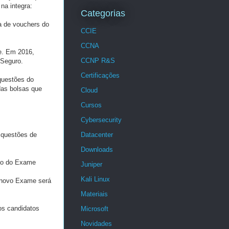
na integra:
Categorias
a de vouchers do
CCIE
CCNA
e. Em 2016,
CCNP R&S
gSeguro.
Certificações
questões do
das bolsas que
Cloud
Cursos
Cybersecurity
Datacenter
0 questões de
Downloads
ção do Exame
Juniper
Kali Linux
 novo Exame será
Materiais
os candidatos
Microsoft
Novidades