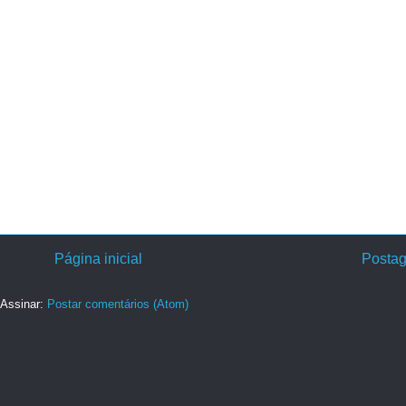
Página inicial
Postag
Assinar:
Postar comentários (Atom)