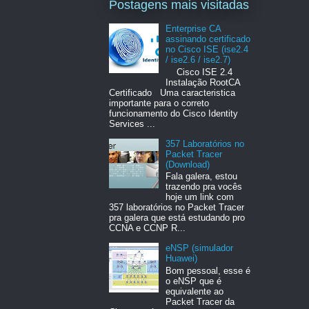
Postagens mais visitadas
Enterprise CA
assinando certificado
no Cisco ISE (ise2.4
/ ise2.6 / ise2.7)
Cisco ISE 2.4
Instalação RootCA
Certificado Uma caracteristica
importante para o correto
funcionamento do Cisco Identity
Services ...
357 Laboratórios no
Packet Tracer
(Download)
Fala galera, estou
trazendo pra vocês
hoje um link com
357 laboratórios no Packet Tracer
pra galera que está estudando pro
CCNA e CCNP R...
eNSP (simulador
Huawei)
Bom pessoal, esse é
o eNSP que é
equivalente ao
Packet Tracer da