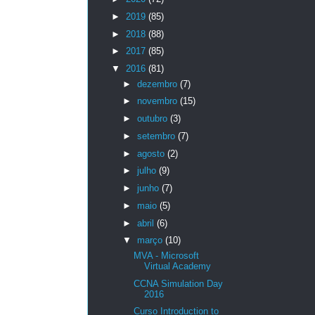
►
2019
(85)
►
2018
(88)
►
2017
(85)
▼
2016
(81)
►
dezembro
(7)
►
novembro
(15)
►
outubro
(3)
►
setembro
(7)
►
agosto
(2)
►
julho
(9)
►
junho
(7)
►
maio
(5)
►
abril
(6)
▼
março
(10)
MVA - Microsoft
Virtual Academy
CCNA Simulation Day
2016
Curso Introduction to