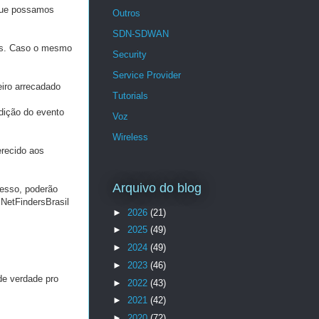
 que possamos
Outros
SDN-SDWAN
dos. Caso o mesmo
Security
Service Provider
iro arrecadado
Tutorials
dição do evento
Voz
Wireless
erecido aos
Arquivo do blog
esso, poderão
NetFindersBrasil
►
2026
(21)
►
2025
(49)
►
2024
(49)
►
2023
(46)
de verdade pro
►
2022
(43)
►
2021
(42)
►
2020
(72)