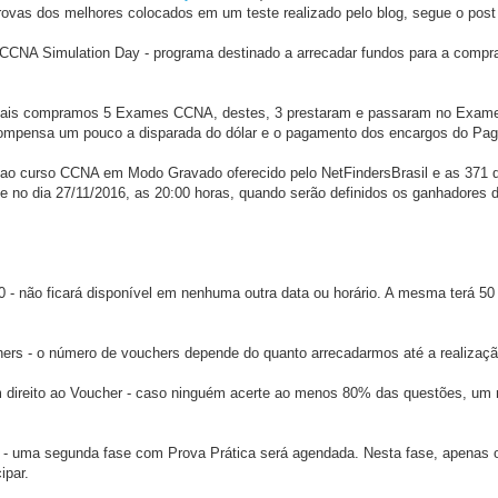
ovas dos melhores colocados em um teste realizado pelo blog, segue o post 
o CCNA Simulation Day - programa destinado a arrecadar fundos para a compr
uais compramos 5 Exames CCNA, destes, 3 prestaram e passaram no Exam
 compensa um pouco a disparada do dólar e o pagamento dos encargos do Pa
ao curso CCNA em Modo Gravado oferecido pelo NetFindersBrasil e as 371 
 no dia 27/11/2016, as 20:00 horas, quando serão definidos os ganhadores 
00 - não ficará disponível em nenhuma outra data ou horário. A mesma terá 5
chers - o número de vouchers depende do quanto arrecadarmos até a realiza
 direito ao Voucher - caso ninguém acerte ao menos 80% das questões, um
g - uma segunda fase com Prova Prática será agendada. Nesta fase, apenas 
ipar.