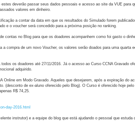
- estes deverão passar seus dados pessoais e acesso ao site da VUE para
assados valores em dinheiro.
rtificação a contar da data em que os resultados do Simulado forem publica
ado e o voucher será concedido para a próxima posição no ranking.
 de contas no Blog para que os doadores acompanhem como foi gasto o dinhe
ra a compra de um novo Voucher, os valores serão doados para uma quarta e
ra todos os doadores até 27/11/2016. Já o acesso ao Curso CCNA Gravado of
ocional adquirido.
A Online em Modo Gravado. Aqueles que desejarem, após a expiração do ac
(desconto de ex-aluno oferecido pelo Blog). O Curso é oferecido hoje pelo 
 apenas R$ 74,25.
tion-day-2016.html
elente instrutor) e a equipe do blog que está ajudando o pessoal que estuda 