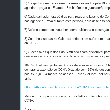
5) Os ganhadores terão seus Exames custeados pelo Blog 
agendar e pagar os Exames. Em hipótese alguma serão rep
6) Cada ganhador terá 90 dias para realizar o Exame de Ce
não agende a Prova durante este período, será desclassific
7) Após a compra dos vouchers será publicada a prestação
8) Caso haja sobras no Caixa que não sejam suficientes pa
em 2017.
9) O acesso as questões do Simulado ficará disponível pa
doadores como cortesia expira de acordo com o pacote prom
10) Os doadores ganharão 30 dias de acesso ao Curso CCN
comprar a extensão do CCNA Gravado com 25% de desconto. 
por R$ 99,00 - 4 meses de acesso. Para ex-alunos, sai por
Link:
http://netfindersbrasil.blogspot.com.br/2016/03/ccna-simula
Mais uma vez parabéns ao professor Adilson Florentino (exc
CCNA.
Abraços