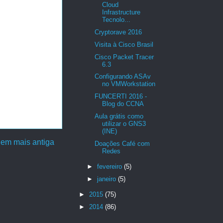
Cloud
Infrastructure
Tecnolo...
Cryptorave 2016
Visita à Cisco Brasil
Cisco Packet Tracer
6.3
Configurando ASAv
no VMWorkstation
FUNCERTI 2016 -
Blog do CCNA
Aula grátis como
utilizar o GNS3
(INE)
em mais antiga
Doações Café com
Redes
►
fevereiro
(5)
►
janeiro
(5)
►
2015
(75)
►
2014
(86)