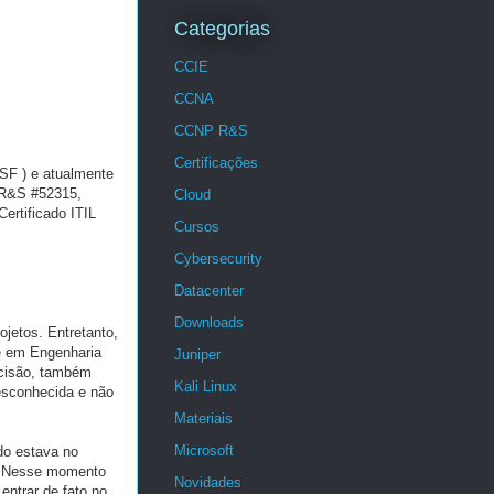
Categorias
CCIE
CCNA
CCNP R&S
Certificações
SF ) e atualmente
 R&S #52315,
Cloud
ertificado ITIL
Cursos
Cybersecurity
Datacenter
Downloads
jetos. Entretanto,
de em Engenharia
Juniper
ecisão, também
Kali Linux
esconhecida e não
Materiais
Microsoft
do estava no
a. Nesse momento
Novidades
entrar de fato no