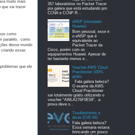
tava muito mais
357 laboratórios no Packet Tracer
 que vai trazer
pra galera que está estudando pro
CCNA e CCNP R...
eNSP (simulador
Huawei)
Bom pessoal, esse é
amos como
o eNSP que é
em paralelo, como
equivalente ao
tações desse mundo
Packet Tracer da
Cisco, porém com os
e criando essas
equipamentos Huawei. Apesar de
ter bastante menus e...
 problemas que ele
Voucher AWS Cloud
Practitioner 100%
grátis
Fala galera beleza?
O exame da AWS
Cloud Practitioner
sai totalmente grátis utilizando o
voucher "AWLA276F0E59", a
prova deve s...
Troubleshoots e
dicas EVE-NG
Fala galera beleza?
Essa semana estava
brincando um pouco