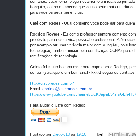
semanas, você toma fôlego novamente e inicia sua jornada p
tranquilo, calmo e sabendo que aquilo seria mais um dia de 
para você os seus benefícios.
Café com Redes
- Qual conselho você pode dar para quem
Rodrigo Rovere -
Eu como professor sempre comento com 
propósito para nossa vida pessoal e profissional. Além d
por exemplo ter uma vivência maior com o Inglês , pois iss
tecnológico, também iniciar pela certificação CCNA que o o
ramificações de tecnologia.
Galera,foi muito bacana esse bate-papo com o Rodrigo, pe
sofreu (será que é um bom sinal? kkkk) segue os contatos d
http://ciscoredes.com.br/
Email:
contato@ciscoredes.com.br
https://www.youtube.com/channel/UCK3ajvnb34srsGEh-Hl
Para ajudar o Café com Redes:
Postado por
Diegolc10
às
19:10