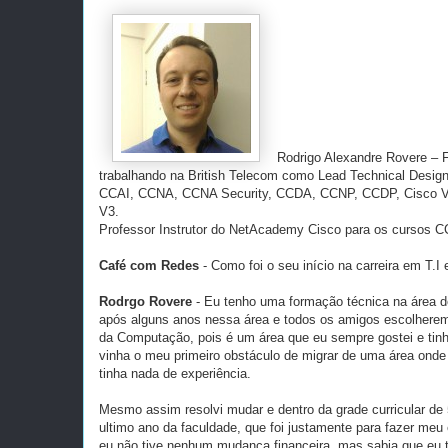
Rodrigo Alexandre Rovere – 
trabalhando na British Telecom como Lead Technical Desig
CCAI, CCNA, CCNA Security, CCDA, CCNP, CCDP, Cisco Video
V3.
Professor Instrutor do NetAcademy Cisco para os cursos
Café com Redes
- Como foi o seu início na carreira em T.
Rodrgo Rovere
- Eu tenho uma formação técnica na área de
após alguns anos nessa área e todos os amigos escolherem 
da Computação, pois é um área que eu sempre gostei e ti
vinha o meu primeiro obstáculo de migrar de uma área onde
tinha nada de experiência.
Mesmo assim resolvi mudar e dentro da grade curricular de
ultimo ano da faculdade, que foi justamente para fazer me
eu não tive nenhum mudança financeira, mas sabia que eu te