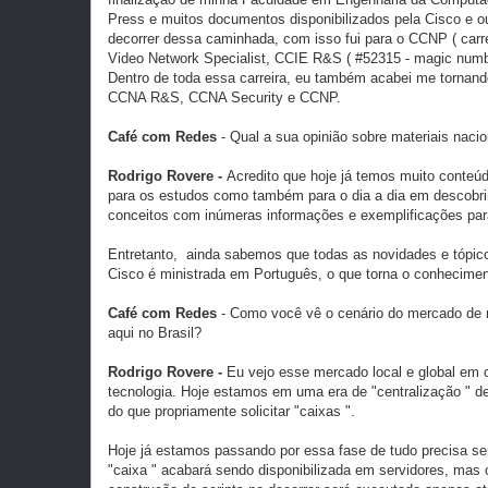
Press e muitos documentos disponibilizados pela Cisco e o
decorrer dessa caminhada, com isso fui para o CCNP ( carr
Video Network Specialist, CCIE R&S ( #52315 - magic numbe
Dentro de toda essa carreira, eu também acabei me tornand
CCNA R&S, CCNA Security e CCNP.
Café com Redes
- Qual a sua opinião sobre materiais naci
Rodrigo Rovere -
Acredito que hoje já temos muito conteúd
para os estudos como também para o dia a dia em descobri
conceitos com inúmeras informações e exemplificações par
Entretanto, ainda sabemos que todas as novidades e tópic
Cisco é ministrada em Português, o que torna o conhecimen
Café com Redes
- Como você vê o cenário do mercado de r
aqui no Brasil?
Rodrigo Rovere -
Eu vejo esse mercado local e global em
tecnologia. Hoje estamos em uma era de "centralização " d
do que propriamente solicitar "caixas ".
Hoje já estamos passando por essa fase de tudo precisa se
"caixa " acabará sendo disponibilizada em servidores, mas 