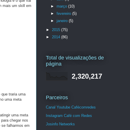
ologia é o que vai
m mais um skill em
►
março
(10)
►
fevereiro
(5)
►
janeiro
(5)
►
2015
(75)
►
2014
(86)
Total de visualizações de
página
2,320,217
 que traria uma
Parceiros
omo uma meta
Canal Youtube Cafécomredes
atingir uma meta
Instagram Café com Redes
o para chegar nos
Josinfo Networks
e se falharmos em