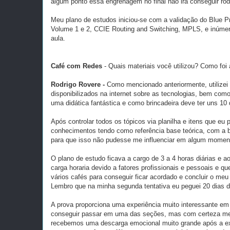
algum ponto essa engrenagem no final não irá conseguir rod
Meu plano de estudos iniciou-se com a validação do Blue Pr
Volume 1 e 2, CCIE Routing and Switching, MPLS, e inúmera
aula.
Café com Redes
- Quais materiais você utilizou? Como foi 
Rodrigo Rovere -
Como mencionado anteriormente, utilizei
disponibilizados na internet sobre as tecnologias, bem com
uma didática fantástica e como brincadeira deve ter uns 10
Após controlar todos os tópicos via planilha e itens que eu
conhecimentos tendo como referência base teórica, com a ba
para que isso não pudesse me influenciar em algum momen
O plano de estudo ficava a cargo de 3 a 4 horas diárias e a
carga horaria devido a fatores profissionais e pessoais e
vários cafés para conseguir ficar acordado e concluir o meu 
Lembro que na minha segunda tentativa eu peguei 20 dias de
A prova proporciona uma experiência muito interessante em 
conseguir passar em uma das seções, mas com certeza meu
recebemos uma descarga emocional muito grande após a e