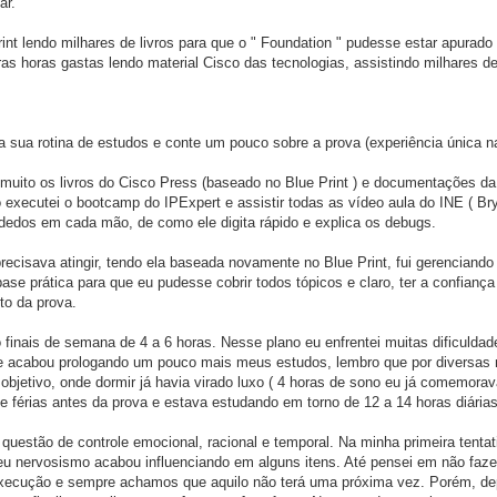
ar.
int lendo milhares de livros para que o " Foundation " pudesse estar apura
s horas gastas lendo material Cisco das tecnologias, assistindo milhares d
a sua rotina de estudos e conte um pouco sobre a prova (experiência única na
 muito os livros do Cisco Press (baseado no Blue Print ) e documentações da
o executei o bootcamp do IPExpert e assistir todas as vídeo aula do INE ( B
 dedos em cada mão, de como ele digita rápido e explica os debugs.
 precisava atingir, tendo ela baseada novamente no Blue Print, fui gerenciand
se prática para que eu pudesse cobrir todos tópicos e claro, ter a confian
to da prova.
o finais de semana de 4 a 6 horas. Nesse plano eu enfrentei muitas dificulda
 que acabou prologando um pouco mais meus estudos, lembro que por diversas
objetivo, onde dormir já havia virado luxo ( 4 horas de sono eu já comemorava
 férias antes da prova e estava estudando em torno de 12 a 14 horas diárias
questão de controle emocional, racional e temporal. Na minha primeira tentat
 nervosismo acabou influenciando em alguns itens. Até pensei em não faze
xecução e sempre achamos que aquilo não terá uma próxima vez. Porém, de