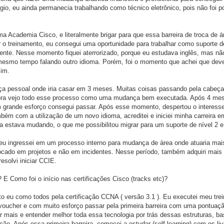
o, eu ainda permanecia trabalhando como técnico eletrônico, pois não foi po
 Academia Cisco, e literalmente brigar para que essa barreira de troca de ár
ar o treinamento, eu consegui uma oportunidade para trabalhar como suporte 
fluente. Nesse momento fiquei aterrorizado, porque eu estudava inglês, mas n
mesmo tempo falando outro idioma. Porém, foi o momento que achei que dever
mim.
a pessoal onde iria casar em 3 meses. Muitas coisas passando pela cabeça
ora vejo todo esse processo como uma mudança bem executada. Após 4 me
m grande esforço consegui passar. Após esse momento, despertou o interess
mbém com a utilização de um novo idioma, acreditei e iniciei minha carreira e
a estava mudando, o que me possibilitou migrar para um suporte de nível 2 e 
 ingressei em um processo interno para mudança de área onde atuaria mais
s focado em projetos e não em incidentes. Nesse período, também adquiri mais
esolvi iniciar CCIE.
E Como foi o início nas certificações Cisco (tracks etc)?
dito eu como todos pela certificação CCNA ( versão 3.1 ). Eu executei meu t
ucher e com muito esforço passar pela primeira barreira com uma pontuaçã
r mais e entender melhor toda essa tecnologia por trás dessas estruturas, 
. Após essa primeira barreira, comecei a estudar (self learning) com os li