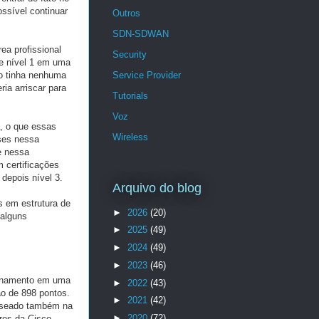
ssível continuar
Outros
SDN-SDWAN
ea profissional
Security
de nível 1 em uma
Service Provider
ão tinha nenhuma
ia arriscar para
Tutorials
Voz
, o que essas
Wireless
ses nessa
e nessa
m certificações
depois nível 3.
Arquivo do blog
 em estrutura de
►
2026
(20)
 alguns
►
2025
(49)
►
2024
(49)
►
2023
(46)
reinamento em uma
►
2022
(43)
o de 898 pontos.
►
2021
(42)
baseado também na
►
2020
(72)
vros da Cisco