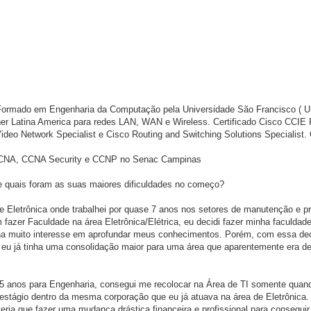
Formado em Engenharia da Computação pela Universidade São Francisco ( U
ner Latina America para redes LAN, WAN e Wireless. Certificado Cisco CCIE
 Network Specialist e Cisco Routing and Switching Solutions Specialist. C
 CCNA, CCNA Security e CCNP no Senac Campinas
I e quais foram as suas maiores dificuldades no começo?
 Eletrônica onde trabalhei por quase 7 anos nos setores de manutenção e pro
fazer Faculdade na área Eletrônica/Elétrica, eu decidi fazer minha faculda
nha muito interesse em aprofundar meus conhecimentos. Porém, com essa d
 eu já tinha uma consolidação maior para uma área que aparentemente era d
 5 anos para Engenharia, consegui me recolocar na Área de TI somente quan
u estágio dentro da mesma corporação que eu já atuava na área de Eletrônic
ria que fazer uma mudança drástica financeira e profissional para conseguir 