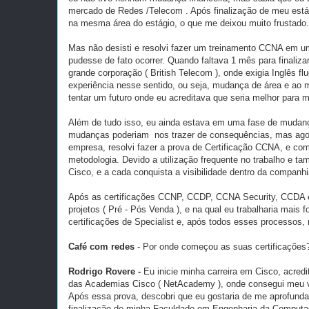
mercado de Redes /Telecom . Após finalização de meu estági
na mesma área do estágio, o que me deixou muito frustado.
Mas não desisti e resolvi fazer um treinamento CCNA em uma
pudesse de fato ocorrer. Quando faltava 1 mês para finaliz
grande corporação ( British Telecom ), onde exigia Inglês 
experiência nesse sentido, ou seja, mudança de área e ao 
tentar um futuro onde eu acreditava que seria melhor para 
Além de tudo isso, eu ainda estava em uma fase de mudanç
mudanças poderiam nos trazer de consequências, mas ag
empresa, resolvi fazer a prova de Certificação CCNA, e co
metodologia. Devido a utilização frequente no trabalho e ta
Cisco, e a cada conquista a visibilidade dentro da companhi
Após as certificações CCNP, CCDP, CCNA Security, CCDA eu
projetos ( Pré - Pós Venda ), e na qual eu trabalharia mai
certificações de Specialist e, após todos esses processos, r
Café com redes
- Por onde começou as suas certificações? 
Rodrigo Rovere -
Eu inicie minha carreira em Cisco, acre
das Academias Cisco ( NetAcademy ), onde consegui meu vo
Após essa prova, descobri que eu gostaria de me aprofunda
finalização de minha Faculdade em Engenharia da Computação