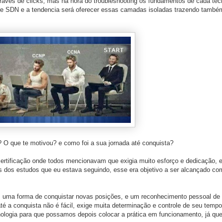
ravés de clicks, mas na hora do troubleshooting os fundamentos de cada tecn
 SDN e a tendencia será oferecer essas camadas isoladas trazendo també
 O que te motivou? e como foi a sua jornada até conquista?
certificação onde todos mencionavam que exigia muito esforço e dedicação, e
s dos estudos que eu estava seguindo, esse era objetivo a ser alcançado c
 uma forma de conquistar novas posições, e um reconhecimento pessoal de 
té a conquista não é fácil, exige muita determinação e controle de seu temp
cnologia para que possamos depois colocar a prática em funcionamento, já qu