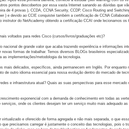
utros pontos descobertos por essa vasta Internet sanando as dúvidas que vã
eira de 4 provas ), CCDA, CCNA Security, CCDP, Cisco Routing and Switching
r ) e devido ao CCIE conquistei também a certificação de CCNA Collaborati
o instrutor do NetAcademy obtendo a certificação CCAI onde lecionamos os 
onais voltados para redes Cisco (cursos/livros/graduações etc)?
o nacional de grande valor que acaba trazendo experiência e informações int
r novas formas de trabalhar. Temos diversos BLOGs brasileiros especializad
a as implementações/metodologia da tecnologia.
os mais delicados, específicos, ainda permanecem em Inglês. Por enquanto
to de outro idioma essencial para nossa evolução dentro do mercado de tecn
edes e infraestrutura atual? Quais as suas perspectivas para esse mercado
 crescimento exponencial com a demanda de conhecimento em todas as vert
e serviços, onde os clientes desejam ter um serviço muito mais adequado as
r virtualizado e oferecido de forma agregada e não mais separada, o que es
o que precisamos carregar é justamente o conceito das tecnologias, pois o tr