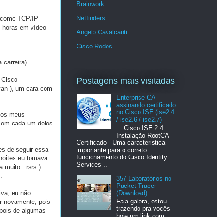
Brainwork
Netfinders
do como TCP/IP
e horas em vídeo
Angelo Cavalcanti
Cisco Redes
 carreira).
 Cisco
Postagens mais visitadas
ryan ), um cara com
Enterprise CA
assinando certificado
no Cisco ISE (ise2.4
o os meus
/ ise2.6 / ise2.7)
ça em cada um deles
Cisco ISE 2.4
Instalação RootCA
Certificado Uma caracteristica
des de seguir essa
importante para o correto
funcionamento do Cisco Identity
 noites eu tomava
Services ...
 muito...rsrs ).
.
357 Laboratórios no
Packet Tracer
(Download)
iva, eu não
Fala galera, estou
r novamente, pois
trazendo pra vocês
pois de algumas
hoje um link com