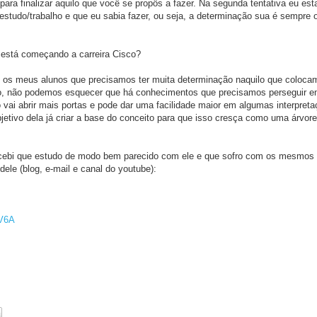
ara finalizar aquilo que você se propôs a fazer. Na segunda tentativa eu es
estudo/trabalho e que eu sabia fazer, ou seja, a determinação sua é sempre o
 está começando a carreira Cisco?
os meus alunos que precisamos ter muita determinação naquilo que coloc
isso, não podemos esquecer que há conhecimentos que precisamos perseguir 
o vai abrir mais portas e pode dar uma facilidade maior em algumas interpre
bjetivo dela já criar a base do conceito para que isso cresça como uma árvor
rcebi que estudo de modo bem parecido com ele e que sofro com os mesmos
ele (blog, e-mail e canal do youtube):
cV6A