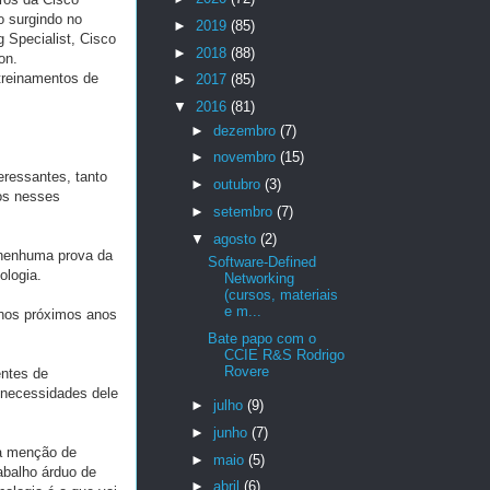
o surgindo no
►
2019
(85)
 Specialist, Cisco
►
2018
(88)
on.
treinamentos de
►
2017
(85)
▼
2016
(81)
►
dezembro
(7)
►
novembro
(15)
eressantes, tanto
►
outubro
(3)
os nesses
►
setembro
(7)
▼
agosto
(2)
 nenhuma prova da
Software-Defined
ologia.
Networking
(cursos, materiais
e m...
 nos próximos anos
Bate papo com o
CCIE R&S Rodrigo
Rovere
entes de
 necessidades dele
►
julho
(9)
►
junho
(7)
sa menção de
►
maio
(5)
abalho árduo de
►
abril
(6)