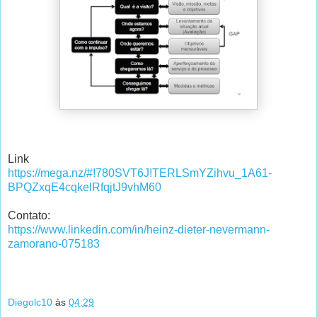
Link
https://mega.nz/#!780SVT6J!TERLSmYZihvu_1A61-
BPQZxqE4cqkelRfqjtJ9vhM60
Contato:
https://www.linkedin.com/in/heinz-dieter-nevermann-
zamorano-075183
Diegolc10
às
04:29