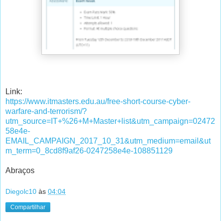
Link:
https://www.itmasters.edu.au/free-short-course-cyber-
warfare-and-terrorism/?
utm_source=IT+%26+M+Master+list&utm_campaign=02472
58e4e-
EMAIL_CAMPAIGN_2017_10_31&utm_medium=email&ut
m_term=0_8cd8f9af26-0247258e4e-108851129
Abraços
Diegolc10
às
04:04
Compartilhar