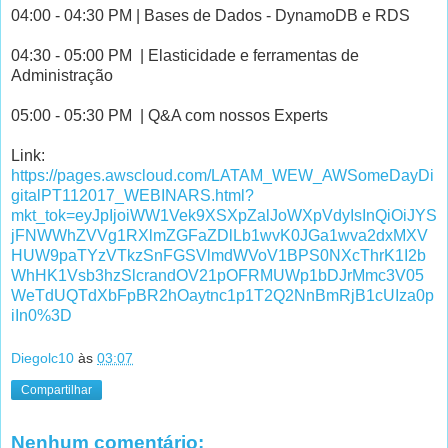
04:00 - 04:30 PM | Bases de Dados - DynamoDB e RDS
04:30 - 05:00 PM | Elasticidade e ferramentas de
Administração
05:00 - 05:30 PM | Q&A com nossos Experts
Link:
https://pages.awscloud.com/LATAM_WEW_AWSomeDayDi
gitalPT112017_WEBINARS.html?
mkt_tok=eyJpIjoiWW1Vek9XSXpZalJoWXpVdyIsInQiOiJYS
jFNWWhZVVg1RXlmZGFaZDlLb1wvK0JGa1wva2dxMXV
HUW9paTYzVTkzSnFGSVlmdWVoV1BPS0NXcThrK1I2b
WhHK1Vsb3hzSlcrandOV21pOFRMUWp1bDJrMmc3V05
WeTdUQTdXbFpBR2hOaytnc1p1T2Q2NnBmRjB1cUIza0p
iIn0%3D
Diegolc10
às
03:07
Compartilhar
Nenhum comentário: