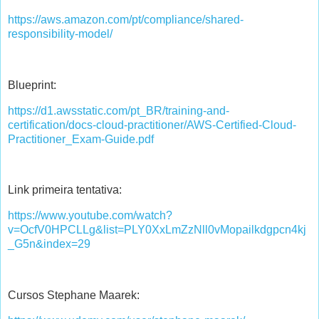
https://aws.amazon.com/pt/compliance/shared-
responsibility-model/
Blueprint:
https://d1.awsstatic.com/pt_BR/training-and-
certification/docs-cloud-practitioner/AWS-Certified-Cloud-
Practitioner_Exam-Guide.pdf
Link primeira tentativa:
https://www.youtube.com/watch?
v=OcfV0HPCLLg&list=PLY0XxLmZzNll0vMopailkdgpcn4kj
_G5n&index=29
Cursos Stephane Maarek: