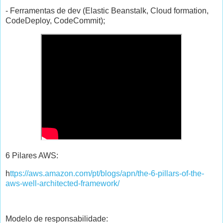
- Ferramentas de dev (Elastic Beanstalk, Cloud formation,
CodeDeploy, CodeCommit);
6 Pilares AWS:
h
ttps://aws.amazon.com/pt/blogs/apn/the-6-pillars-of-the-
aws-well-architected-framework/
Modelo de responsabilidade: