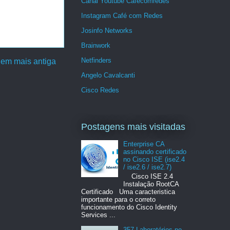
Canal Youtube Cafécomredes
Instagram Café com Redes
Josinfo Networks
Brainwork
Netfinders
em mais antiga
Angelo Cavalcanti
Cisco Redes
Postagens mais visitadas
Enterprise CA
assinando certificado
no Cisco ISE (ise2.4
/ ise2.6 / ise2.7)
Cisco ISE 2.4
Instalação RootCA
Certificado Uma caracteristica
importante para o correto
funcionamento do Cisco Identity
Services ...
357 Laboratórios no