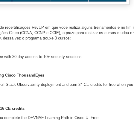
 de recertificações RevUP em que você realiza alguns treinamentos e no fim 
icações Cisco (CCNA, CCNP e CCIE), o prazo para realizar os cursos mudou e
/09, dessa vez o programa trouxe 3 cursos:
ee with 30-day access to 10+ security sessions.
ing Cisco ThousandEyes
ll Stack Observability deployment and earn 24 CE credits for free when you
16 CE credits
you complete the DEVNAE Learning Path in Cisco U. Free.