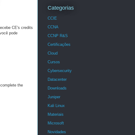
Categorias
CCIE
CCNA
recebe CE's credits
 você pode
CCNP R&S
Certificações
Cloud
Cursos
Cybersecurity
Datacenter
 complete the
Downloads
Juniper
Kali Linux
Materiais
Microsoft
Novidades