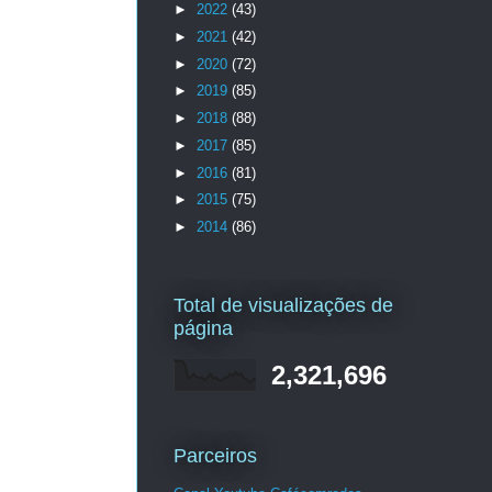
►
2022
(43)
►
2021
(42)
►
2020
(72)
►
2019
(85)
►
2018
(88)
►
2017
(85)
►
2016
(81)
►
2015
(75)
►
2014
(86)
Total de visualizações de
página
2,321,696
Parceiros