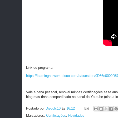
Link do programa:
https://learningnetwork.cisco.com/s/question/0D56e0000D
Vale a pena pessoal, renovei minhas certificações esse ano
blog mas tinha compartilhado no canal do Youtube (olha a im
Postado por
Diegolc10
às
16:12
Marcadores:
Certificações
,
Novidades