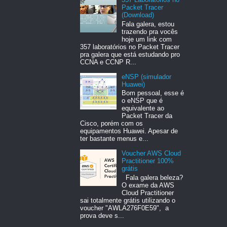
Packet Tracer
(Download)
Fala galera, estou
trazendo pra vocês
hoje um link com
357 laboratórios no Packet Tracer
pra galera que está estudando pro
CCNA e CCNP R...
eNSP (simulador
Huawei)
Bom pessoal, esse é
o eNSP que é
equivalente ao
Packet Tracer da
Cisco, porém com os
equipamentos Huawei. Apesar de
ter bastante menus e...
Voucher AWS Cloud
Practitioner 100%
grátis
Fala galera beleza?
O exame da AWS
Cloud Practitioner
sai totalmente grátis utilizando o
voucher "AWLA276F0E59", a
prova deve s...