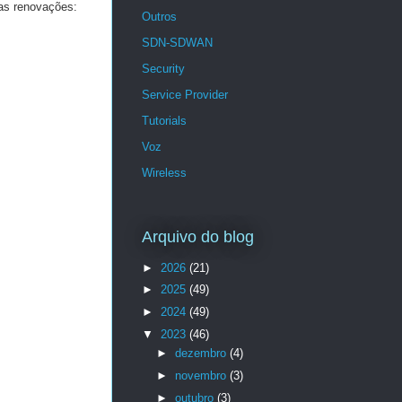
as renovações:
Outros
SDN-SDWAN
Security
Service Provider
Tutorials
Voz
Wireless
Arquivo do blog
►
2026
(21)
►
2025
(49)
►
2024
(49)
▼
2023
(46)
►
dezembro
(4)
►
novembro
(3)
►
outubro
(3)