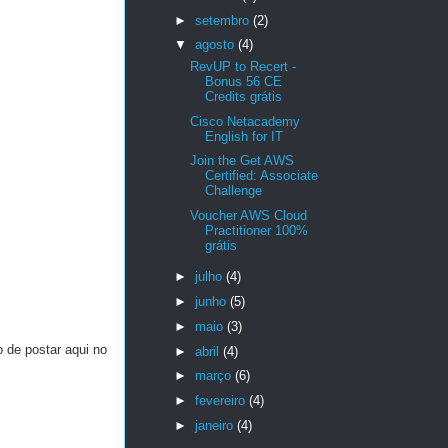
►
setembro
(2)
▼
agosto
(4)
RevUP to Recert -
Bonus 56 CE
Credits grátis
Cisco Netacademy
English for IT
Join the Get AWS
Certified: Associate
Challenge
Voucher AWS Cloud
Practitioner 100%
grátis
►
julho
(4)
►
junho
(5)
►
maio
(3)
 de postar aqui no
►
abril
(4)
►
março
(6)
►
fevereiro
(4)
►
janeiro
(4)