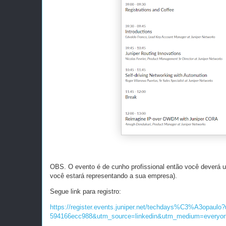
OBS. O evento é de cunho profissional então você deverá uti
você estará representando a sua empresa).
Segue link para registro:
https://register.events.juniper.net/techdays%C3%A3opaul
594166ecc988&utm_source=linkedin&utm_medium=everyon