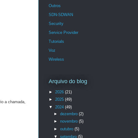
Outros
SDN-SDWAN
Security
Service Provider
Tutorials
Voz
Wireless
Arquivo do blog
►
2026
(21)
►
2025
(49)
ério a chamada,
▼
2024
(49)
►
dezembro
(2)
►
novembro
(5)
►
outubro
(5)
▼
setembro
(5)