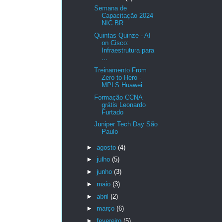
Semana de
Capacitação 2024
NIC BR
Quintas Quinze - AI
on Cisco:
Infraestrutura para
...
Treinamento From
Zero to Hero -
MPLS Huawei
Formação CCNA
grátis Leonardo
Furtado
Juniper Tech Day São
Paulo
►
agosto
(4)
►
julho
(5)
►
junho
(3)
►
maio
(3)
►
abril
(2)
►
março
(6)
►
fevereiro
(5)