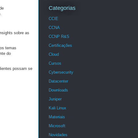
Categorias
 de
.
CCIE
CCNA
nsights sobre as
CCNP R&S
Certificações
tros temas
nte do
Cloud
Cursos
clientes possam se
Cybersecurity
Datacenter
Downloads
Juniper
Kali Linux
Materiais
Microsoft
Novidades