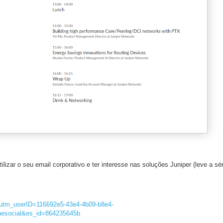
lizar o seu email corporativo e ter interesse nas soluções Juniper (leve a s
o?utm_userID=116692e5-43e4-4b09-b8e4-
esocial&es_id=864235645b