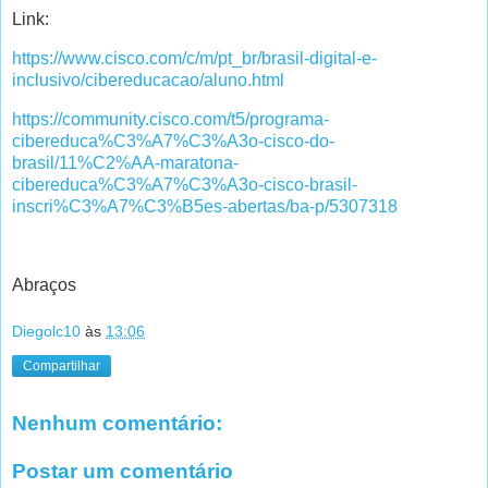
Link:
https://www.cisco.com/c/m/pt_br/brasil-digital-e-
inclusivo/cibereducacao/aluno.html
https://community.cisco.com/t5/programa-
cibereduca%C3%A7%C3%A3o-cisco-do-
brasil/11%C2%AA-maratona-
cibereduca%C3%A7%C3%A3o-cisco-brasil-
inscri%C3%A7%C3%B5es-abertas/ba-p/5307318
Abraços
Diegolc10
às
13:06
Compartilhar
Nenhum comentário:
Postar um comentário