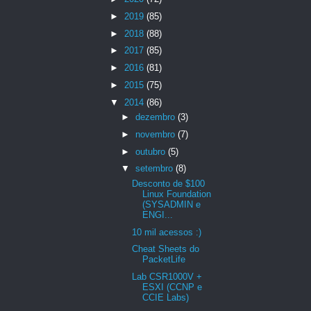
►
2019
(85)
►
2018
(88)
►
2017
(85)
►
2016
(81)
►
2015
(75)
▼
2014
(86)
►
dezembro
(3)
►
novembro
(7)
►
outubro
(5)
▼
setembro
(8)
Desconto de $100
Linux Foundation
(SYSADMIN e
ENGI...
10 mil acessos :)
Cheat Sheets do
PacketLife
Lab CSR1000V +
ESXI (CCNP e
CCIE Labs)