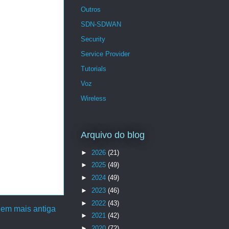
Outros
SDN-SDWAN
Security
Service Provider
Tutorials
Voz
Wireless
Arquivo do blog
►
2026
(21)
►
2025
(49)
►
2024
(49)
►
2023
(46)
►
2022
(43)
em mais antiga
►
2021
(42)
►
2020
(72)