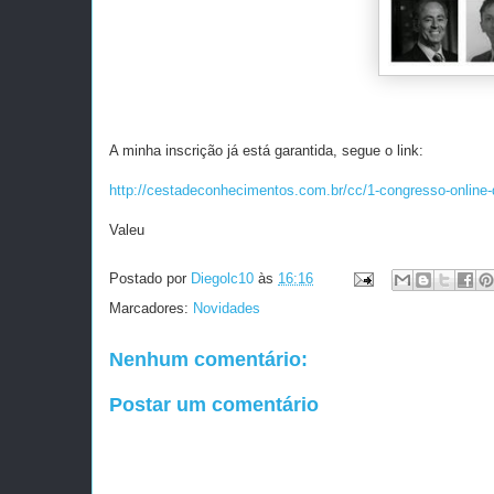
A minha inscrição já está garantida, segue o link:
http://cestadeconhecimentos.com.br/cc/1-congresso-online-d
Valeu
Postado por
Diegolc10
às
16:16
Marcadores:
Novidades
Nenhum comentário:
Postar um comentário