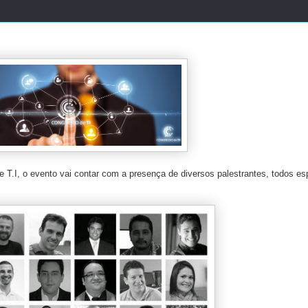
de T.I, o evento vai contar com a presença de diversos palestrantes, todos es