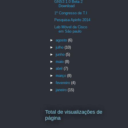
GNS3 1.0 Beta 2
Download
1º Congresso de T.I
Pesquisa Apinfo 2014
Lab Móvel da Cisco
em São paulo
►
agosto
(6)
►
julho
(10)
►
junho
(5)
►
maio
(8)
►
abril
(7)
►
março
(8)
►
fevereiro
(4)
►
janeiro
(15)
Total de visualizações de
página