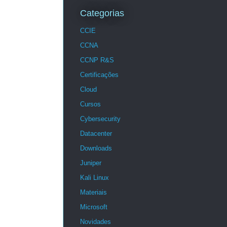
Categorias
CCIE
CCNA
CCNP R&S
Certificações
Cloud
Cursos
Cybersecurity
Datacenter
Downloads
Juniper
Kali Linux
Materiais
Microsoft
Novidades