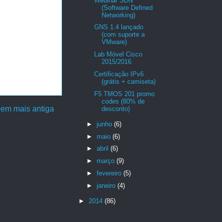
Webinar SDN
(Software Defined
Networking)
GNS 1.4 lançado
(com suporte a
VMware)
Lab Móvel Cisco
2015/2016
Certificação IPv6
(grátis + camiseta)
F5 TMOS 201 promo
codes (80% de
em mais antiga
desconto)
►
junho
(6)
►
maio
(6)
►
abril
(6)
►
março
(9)
►
fevereiro
(5)
►
janeiro
(4)
►
2014
(86)