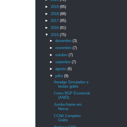
►
2019
(85)
►
2018
(88)
►
2017
(85)
►
2016
(81)
▼
2015
(75)
►
dezembro
(3)
►
novembro
(7)
►
outubro
(7)
►
setembro
(7)
►
agosto
(6)
▼
julho
(9)
Iheadgo Simulados e
testes grátis
Curso BGP Essencial
(ANID)
Jumbo-frame em
Nexus
CCNA Completo
Grátis