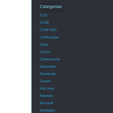
Categorias
CCIE
CCNA
CCNP R&S
Certificações
Cloud
Cursos
Cybersecurity
Datacenter
Downloads
Juniper
Kali Linux
Materiais
Microsoft
Novidades