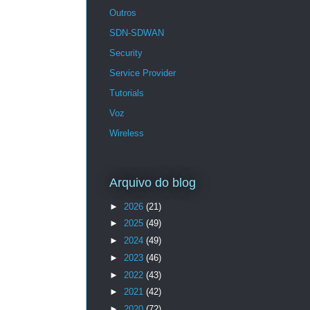
Outros
SDN-SDWAN
Security
Service Provider
Tutorials
Voz
Wireless
Arquivo do blog
►
2026
(21)
►
2025
(49)
►
2024
(49)
►
2023
(46)
►
2022
(43)
►
2021
(42)
►
2020
(72)