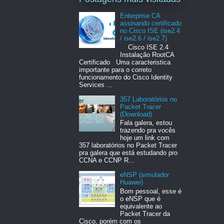
Enterprise CA
assinando certificado
no Cisco ISE (ise2.4
/ ise2.6 / ise2.7)
Cisco ISE 2.4
Instalação RootCA
Certificado Uma caracteristica
importante para o correto
funcionamento do Cisco Identity
Services ...
357 Laboratórios no
Packet Tracer
(Download)
Fala galera, estou
trazendo pra vocês
hoje um link com
357 laboratórios no Packet Tracer
pra galera que está estudando pro
CCNA e CCNP R...
eNSP (simulador
Huawei)
Bom pessoal, esse é
o eNSP que é
equivalente ao
Packet Tracer da
Cisco, porém com os