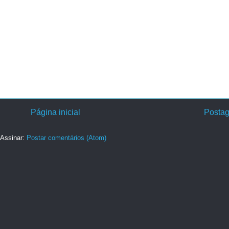
Página inicial
Postag
Assinar:
Postar comentários (Atom)