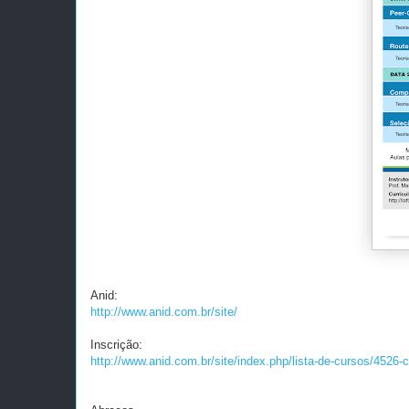
Anid:
http://www.anid.com.br/site/
Inscrição:
http://www.anid.com.br/site/index.php/lista-de-cursos/4526-