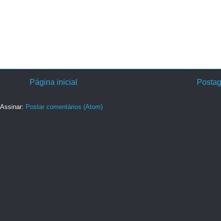
Página inicial
Postag
Assinar:
Postar comentários (Atom)