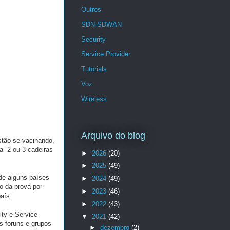
Outros
SDN-SDWAN
Security
Service Provider
Tutorials
Voz
Wireless
Arquivo do blog
stão se vacinando,
a 2 ou 3 cadeiras
►
2026
(20)
►
2025
(49)
de alguns países
►
2024
(49)
o da prova por
►
2023
(46)
aís.
►
2022
(43)
ty e Service
▼
2021
(42)
s foruns e grupos
►
dezembro
(2)