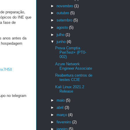
►
novembro
(1)
de preparação,
►
outubro
(5)
tópicos do INE que
►
setembro
(5)
a fase de
►
agosto
(5)
►
julho
(1)
s anos antes da
▼
junho
(4)
 + hospedagem
Prova Comptia
PenTest+ (PT0-
002)
Azure Network
Engineer Associate
hx7H58
Reabertura centros de
testes CCIE
Kali Linux 2021.2
Release
rupo no telegram
►
maio
(5)
►
abril
(3)
►
março
(4)
►
fevereiro
(2)
►
janeiro
(5)