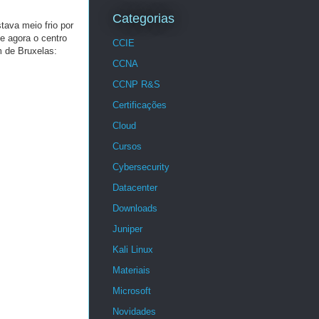
Categorias
tava meio frio por
e agora o centro
CCIE
m de Bruxelas:
CCNA
CCNP R&S
Certificações
Cloud
Cursos
Cybersecurity
Datacenter
Downloads
Juniper
Kali Linux
Materiais
Microsoft
Novidades