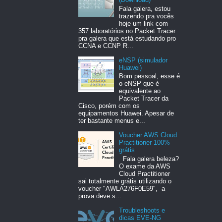
Fala galera, estou
trazendo pra vocês
hoje um link com
357 laboratórios no Packet Tracer
pra galera que está estudando pro
CCNA e CCNP R...
eNSP (simulador
Huawei)
Bom pessoal, esse é
o eNSP que é
equivalente ao
Packet Tracer da
Cisco, porém com os
equipamentos Huawei. Apesar de
ter bastante menus e...
Voucher AWS Cloud
Practitioner 100%
grátis
Fala galera beleza?
O exame da AWS
Cloud Practitioner
sai totalmente grátis utilizando o
voucher "AWLA276F0E59", a
prova deve s...
Troubleshoots e
dicas EVE-NG