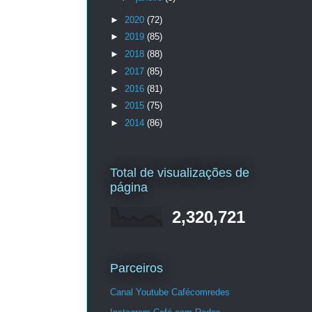
►
2020
(72)
►
2019
(85)
►
2018
(88)
►
2017
(85)
►
2016
(81)
►
2015
(75)
►
2014
(86)
Total de visualizações de
página
2,320,721
Parceiros
Canal Youtube Cafécomredes