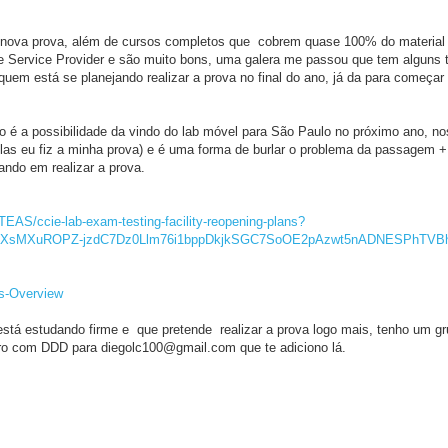
 nova prova, além de cursos completos que cobrem quase 100% do material 
de Service Provider e são muito bons, uma galera me passou que tem alguns 
em está se planejando realizar a prova no final do ano, já da para começar 
 é a possibilidade da vindo do lab móvel para São Paulo no próximo ano, no
las eu fiz a minha prova) e é uma forma de burlar o problema da passagem
ando em realizar a prova.
EAS/ccie-lab-exam-testing-facility-reopening-plans?
DXsMXuROPZ-jzdC7Dz0Llm76i1bppDkjkSGC7SoOE2pAzwt5nADNESPhTVB
bs-Overview
está estudando firme e que pretende realizar a prova logo mais, tenho um g
ero com DDD para diegolc100@gmail.com que te adiciono lá.