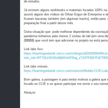
de estudos.
Já existem alguns workbooks e materiais focados 100% na
assisti alguns dos vídeos do Orhan Ergun de Enterprise e 
ficaram bacanas também (em algumas tracks), então para qu
preparação final a partir desse mês.
Outra situação que pode melhorar dependendo da vacinação
pandemia tinhamos pelo menos 2 visitas do lab (em uma de
($$$$$) que você tem que adicionar no projeto se está pens
Link labs fixo:
https://learningnetwork.cisco.com/s/blogs/a0D3i000004RcmT
mkt_tok=NTY0LVdIVi0zMjMAAAF9ug_zT2ATF9ZHTsET8I
Link labs móveis:
https://learningnetwork.cisco.com/s/article/Mobile-CCIE-La
Bom galera, a postagem é para tentar motivar a galera que 
focado no CCIE e se quiser participar me envie o seu núm
Abraços