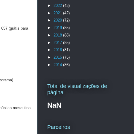
►
2022
(43)
►
2021
(42)
►
2020
(72)
►
2019
(85)
657 (grátis para
►
2018
(88)
►
2017
(85)
►
2016
(81)
►
2015
(75)
►
2014
(86)
rograma)
Total de visualizações de
página
NaN
público masculino
Parceiros