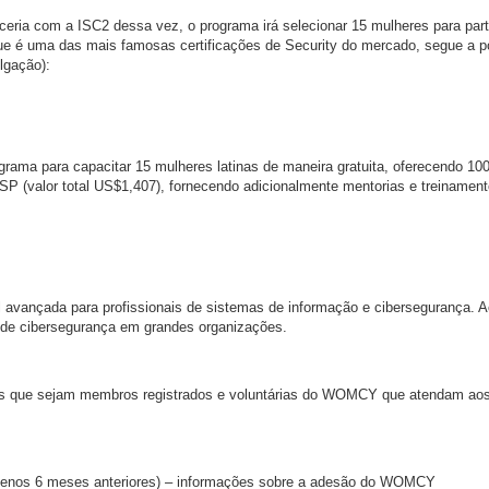
ia com a ISC2 dessa vez, o programa irá selecionar 15 mulheres para part
e é uma das mais famosas certificações de Security do mercado, segue a p
lgação):
grama para capacitar 15 mulheres latinas de maneira gratuita, oferecendo 10
SP (valor total US$1,407), fornecendo adicionalmente mentorias e treinamen
l avançada para profissionais de sistemas de informação e cibersegurança. A
s de cibersegurança em grandes organizações.
que sejam membros registrados e voluntárias do WOMCY que atendam aos
menos 6 meses anteriores) – informações sobre a adesão do WOMCY