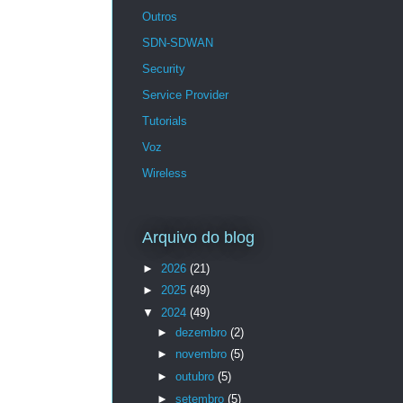
Outros
SDN-SDWAN
Security
Service Provider
Tutorials
Voz
Wireless
Arquivo do blog
►
2026
(21)
►
2025
(49)
▼
2024
(49)
►
dezembro
(2)
►
novembro
(5)
►
outubro
(5)
►
setembro
(5)