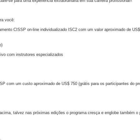
-se para uma experiência extraordinária em sua carreira profissional!!
ra você:
inamento CISSP on-line individualizado ISC2 com um valor aproximado de US$ 
p)
vo com instrutores especializados
SP com um custo aproximado de US$ 750 (grátis para os participantes do p
 acima, talvez nas próximas edições o programa cresça e englobe também o 