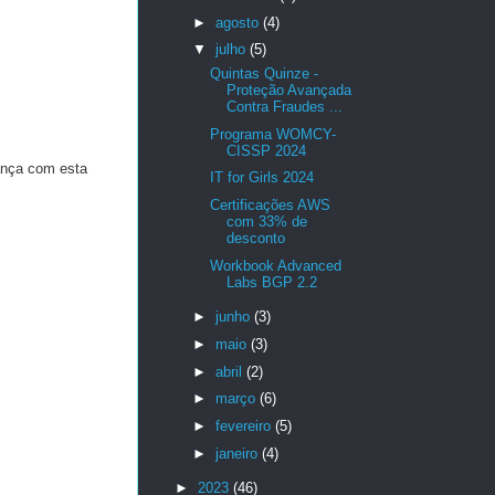
►
agosto
(4)
▼
julho
(5)
Quintas Quinze -
Proteção Avançada
Contra Fraudes ...
Programa WOMCY-
CISSP 2024
rança com esta
IT for Girls 2024
Certificações AWS
com 33% de
desconto
Workbook Advanced
Labs BGP 2.2
►
junho
(3)
►
maio
(3)
►
abril
(2)
►
março
(6)
►
fevereiro
(5)
►
janeiro
(4)
►
2023
(46)