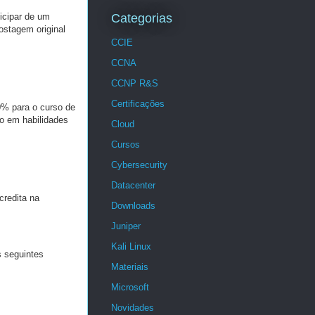
icipar de um
Categorias
ostagem original
CCIE
CCNA
CCNP R&S
Certificações
0% para o curso de
to em habilidades
Cloud
Cursos
Cybersecurity
Datacenter
credita na
Downloads
Juniper
Kali Linux
 seguintes
Materiais
Microsoft
Novidades