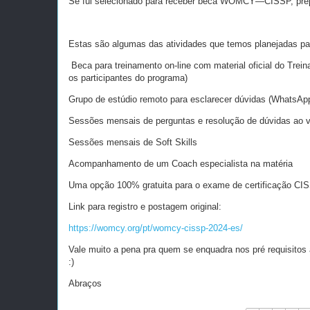
Se fui selecionado para receber beca WOMCY—CISSP, prepare
Estas são algumas das atividades que temos planejadas pa
Beca para treinamento on-line com material oficial do Tre
os participantes do programa)
Grupo de estúdio remoto para esclarecer dúvidas (WhatsAp
Sessões mensais de perguntas e resolução de dúvidas ao vi
Sessões mensais de Soft Skills
Acompanhamento de um Coach especialista na matéria
Uma opção 100% gratuita para o exame de certificação CIS
Link para registro e postagem original:
https://womcy.org/pt/womcy-cissp-2024-es/
Vale muito a pena pra quem se enquadra nos pré requisitos
:)
Abraços