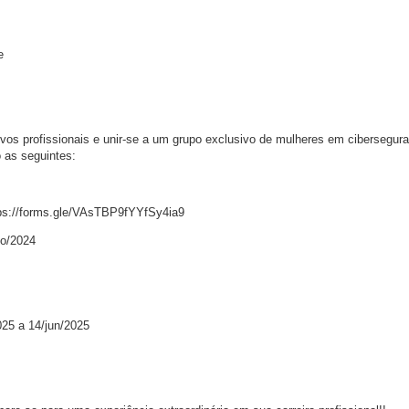
e
ivos profissionais e unir-se a um grupo exclusivo de mulheres em cibersegu
o as seguintes:
tps://forms.gle/VAsTBP9fYYfSy4ia9
to/2024
025 a 14/jun/2025