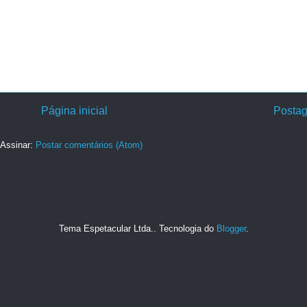
Página inicial
Postag
Assinar:
Postar comentários (Atom)
Tema Espetacular Ltda.. Tecnologia do
Blogger
.