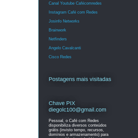
Canal Youtube Cafécomredes
Instagram Café com Redes
Josinfo Networks
Brainwork
Netfinders
Angelo Cavalcanti
Cisco Redes
Postagens mais visitadas
Chave PIX
diegolc100@gmail.com
Pessoal, o Café com Redes
disponibiliza diversos conteúdos
grátis (invisto tempo, recursos,
domínios e armazenamento) para