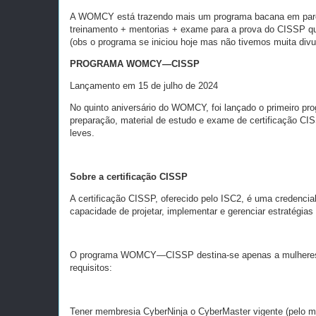
A WOMCY está trazendo mais um programa bacana em parcer
treinamento + mentorias + exame para a prova do CISSP qu
(obs o programa se iniciou hoje mas não tivemos muita divu
PROGRAMA WOMCY—CISSP
Lançamento em 15 de julho de 2024
No quinto aniversário do WOMCY, foi lançado o primeiro pro
preparação, material de estudo e exame de certificação CIS
leves.
Sobre a certificação CISSP
A certificação CISSP, oferecido pelo ISC2, é uma credencia
capacidade de projetar, implementar e gerenciar estratégia
O programa WOMCY—CISSP destina-se apenas a mulheres 
requisitos:
Tener membresia CyberNinja o CyberMaster vigente (pelo 