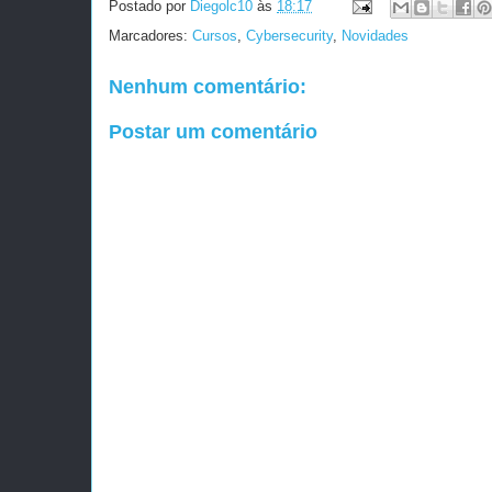
Postado por
Diegolc10
às
18:17
Marcadores:
Cursos
,
Cybersecurity
,
Novidades
Nenhum comentário:
Postar um comentário