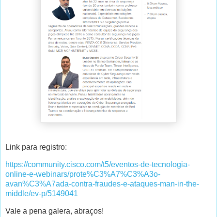
Link para registro:
https://community.cisco.com/t5/eventos-de-tecnologia-
online-e-webinars/prote%C3%A7%C3%A3o-
avan%C3%A7ada-contra-fraudes-e-ataques-man-in-the-
middle/ev-p/5149041
Vale a pena galera, abraços!