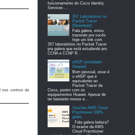
funcionamento do Cisco Identity
Services ...
357 Laboratórios no
Packet Tracer
(Download)
Fala galera, estou
trazendo pra vocês
hoje um link com
357 laboratórios no Packet Tracer
pra galera que está estudando pro
CCNA e CCNP R...
eNSP (simulador
Huawei)
Bom pessoal, esse é
o eNSP que é
equivalente ao
Packet Tracer da
l nos centros da
Cisco, porém com os
equipamentos Huawei. Apesar de
ter bastante menus e...
Voucher AWS Cloud
Practitioner 100%
grátis
Fala galera beleza?
O exame da AWS
Cloud Practitioner