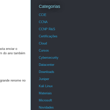
Categorias
CCIE
CCNA
CCNP R&S
Certificações
Cloud
sta enviar o
Cursos
fim do ano também
Cybersecurity
Datacenter
Downloads
Juniper
 grande renome no
Kali Linux
Materiais
Microsoft
Novidades