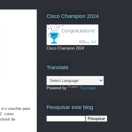
Cisco Champion 2024
Cisco Champion 2024
Translate
Powered by
Translate
Pesquisar este blog
 é o voucher para
SC2 como
eckout da