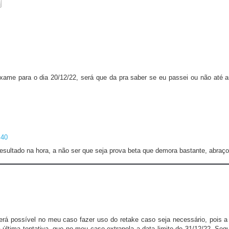
ame para o dia 20/12/22, será que da pra saber se eu passei ou não até an
:40
esultado na hora, a não ser que seja prova beta que demora bastante, abraço
erá possível no meu caso fazer uso do retake caso seja necessário, pois 
ltima tentativa, que no meu caso extrapola a data limite de 31/12/22. Segu