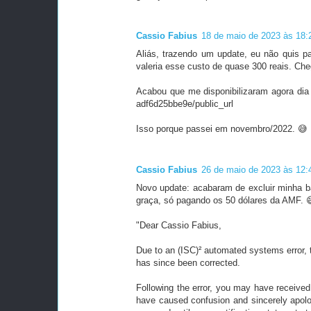
Cassio Fabius
18 de maio de 2023 às 18:
Aliás, trazendo um update, eu não quis pa
valeria esse custo de quase 300 reais. Che
Acabou que me disponibilizaram agora dia
adf6d25bbe9e/public_url
Isso porque passei em novembro/2022. 😅
Cassio Fabius
26 de maio de 2023 às 12:
Novo update: acabaram de excluir minha 
graça, só pagando os 50 dólares da AMF. 
"Dear Cassio Fabius,
Due to an (ISC)² automated systems error, th
has since been corrected.
Following the error, you may have received 
have caused confusion and sincerely apolog