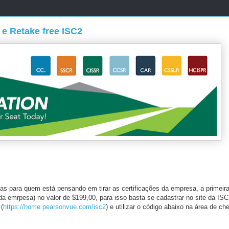
 e Retake free ISC2
 para quem está pensando em tirar as certificações da empresa, a primeira
al da emrpesa) no valor de $199,00, para isso basta se cadastrar no site da I
 (
https://home.pearsonvue.com/isc2
) e utilizar o código abaixo na área de ch