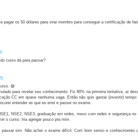
e pagar os 50 dólares para virar membro para conseguir a certificação de fat
10
do curso dá para passar?
25
curso. 😅
ulado para nivelar seu conhecimento. Fiz 80% na primeira tentativa, aí des
ificação CC em quase nenhuma vaga. Então não quis gastar (investir) tempo
rocurei entender as que eu errei e passei no exame.
NSE1, NSE2, NSE3, graduação em redes, mexo com redes e segurança no t
zer o curso. Iria agregar pouco pra mim.
ra passar sim. Não achei o exame difícil. Com bom senso e conhecimento 