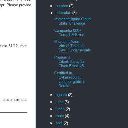
mpt. Please provide
►
outubro
(2)
▼
setembro
(5)
Microsoft Ignite Cloud
Skills Challenge
Campanha 800+
CompTIA Brasil
Microsoft Azure
é dia 31/12, mas
Virtual Training
Day: Fundamentals
Programa
CiberEducação
Cisco Brasil v5
Certified in
Cybersecurity
voucher grátis e
Retake...
►
agosto
(2)
 refazer sim dps
►
julho
(5)
►
junho
(2)
►
maio
(4)
►
abril
(2)