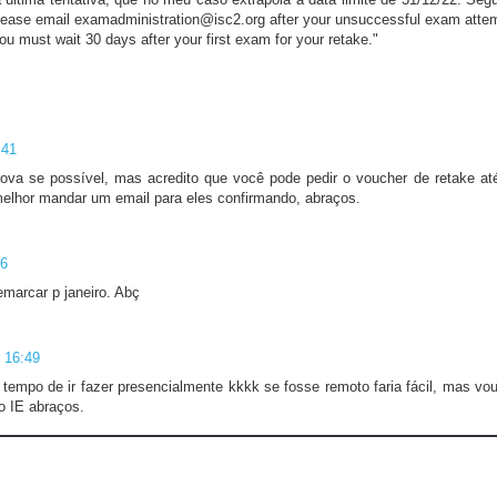
, please email examadministration@isc2.org after your unsuccessful exam atte
you must wait 30 days after your first exam for your retake."
:41
rova se possível, mas acredito que você pode pedir o voucher de retake at
elhor mandar um email para eles confirmando, abraços.
56
marcar p janeiro. Abç
 16:49
tempo de ir fazer presencialmente kkkk se fosse remoto faria fácil, mas vou
o IE abraços.