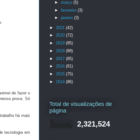
►
março
(5)
►
fevereiro
(3)
►
janeiro
(3)
o.
►
2021
(42)
►
2020
(72)
►
2019
(85)
►
2018
(88)
►
2017
(85)
►
2016
(81)
►
2015
(75)
►
2014
(86)
animei de fazer o
 nessa prova. Só
Total de visualizações de
página
rabalho há mais
2,321,524
de tecnologia em