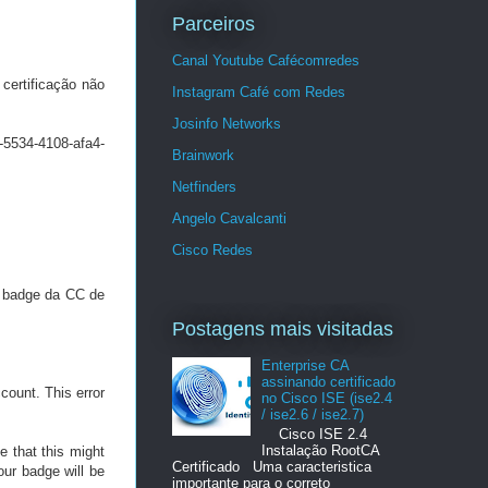
Parceiros
Canal Youtube Cafécomredes
certificação não
Instagram Café com Redes
Josinfo Networks
-5534-4108-afa4-
Brainwork
Netfinders
Angelo Cavalcanti
Cisco Redes
m badge da CC de
Postagens mais visitadas
Enterprise CA
assinando certificado
count. This error
no Cisco ISE (ise2.4
/ ise2.6 / ise2.7)
Cisco ISE 2.4
Instalação RootCA
e that this might
Certificado Uma caracteristica
our badge will be
importante para o correto