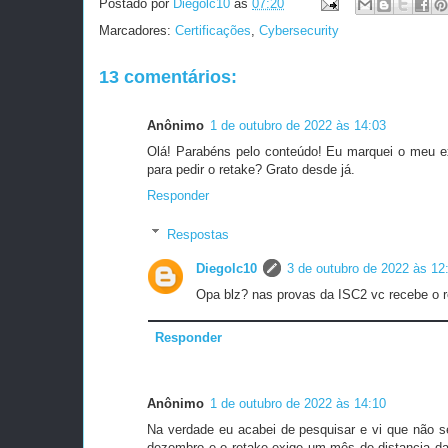
Postado por
Diegolc10
às
07:20
Marcadores:
Certificações
,
Cybersecurity
13 comentários:
Anônimo
1 de outubro de 2022 às 14:03
Olá! Parabéns pelo conteúdo! Eu marquei o meu ex
para pedir o retake? Grato desde já.
Responder
Respostas
Diegolc10
3 de outubro de 2022 às 12
Opa blz? nas provas da ISC2 vc recebe o r
Responder
Anônimo
1 de outubro de 2022 às 14:10
Na verdade eu acabei de pesquisar e vi que não s
dezembro e o retake exige um mês de distancia da ú