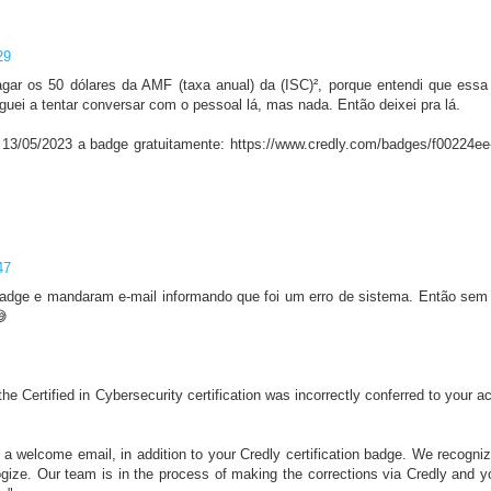
29
gar os 50 dólares da AMF (taxa anual) da (ISC)², porque entendi que essa 
guei a tentar conversar com o pessoal lá, mas nada. Então deixei pra lá.
 13/05/2023 a badge gratuitamente: https://www.credly.com/badges/f00224ee
47
badge e mandaram e-mail informando que foi um erro de sistema. Então se
😅
e Certified in Cybersecurity certification was incorrectly conferred to your ac
a welcome email, in addition to your Credly certification badge. We recogniz
ize. Our team is in the process of making the corrections via Credly and y