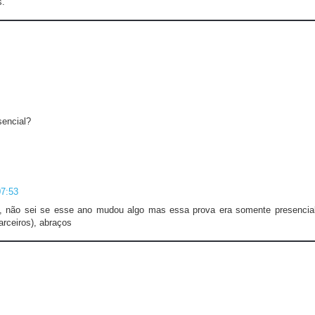
s."
sencial?
07:53
m, não sei se esse ano mudou algo mas essa prova era somente presencia
rceiros), abraços