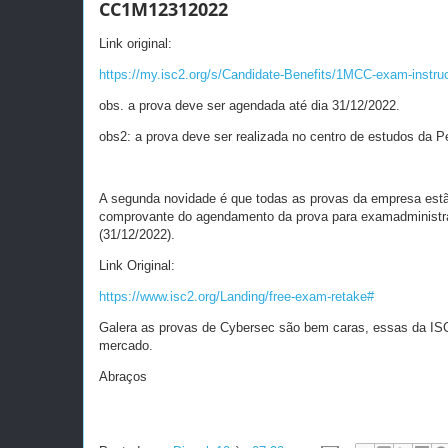
CC1M12312022
Link original:
https://my.isc2.org/s/Candidate-Benefits/1MCC-exam-instru
obs. a prova deve ser agendada até dia 31/12/2022.
obs2: a prova deve ser realizada no centro de estudos da P
A segunda novidade é que todas as provas da empresa estão 
comprovante do agendamento da prova para examadministrat
(31/12/2022).
Link Original:
https://www.isc2.org/Landing/free-exam-retake#
Galera as provas de Cybersec são bem caras, essas da ISC
mercado.
Abraços