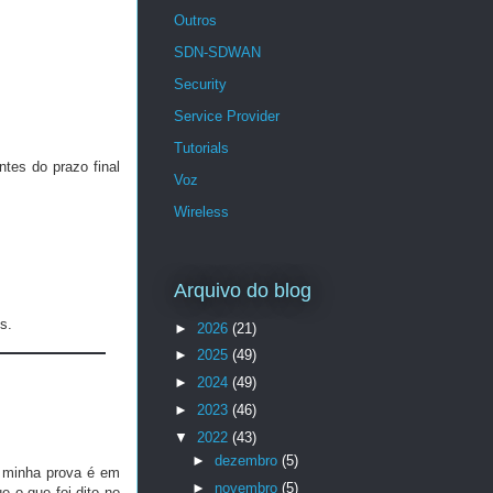
Outros
SDN-SDWAN
Security
Service Provider
Tutorials
tes do prazo final
Voz
Wireless
Arquivo do blog
s.
►
2026
(21)
►
2025
(49)
►
2024
(49)
►
2023
(46)
▼
2022
(43)
►
dezembro
(5)
a minha prova é em
►
novembro
(5)
e o que foi dito no